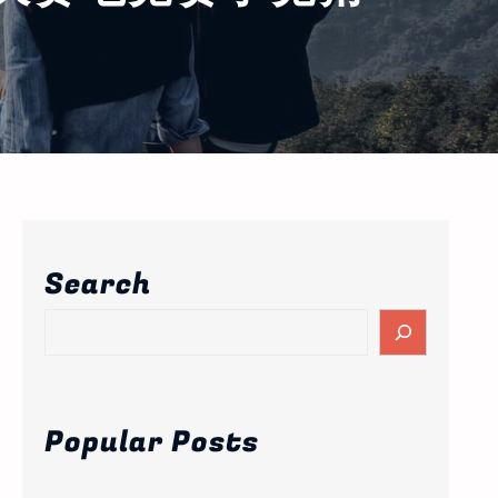
Search
S
e
a
r
c
Popular Posts
h