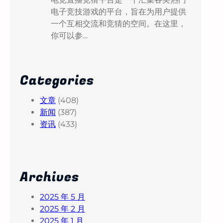
电子竞技游戏的平台，旨在为用户提供
一个互相交流和竞猜的空间。在这里，
你可以参…
Categories
文章
(408)
新闻
(387)
资讯
(433)
Archives
2025 年 5 月
2025 年 2 月
2025 年 1 月