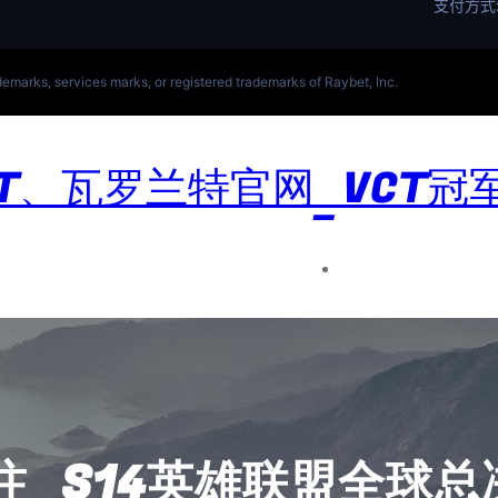
ANT、瓦罗兰特官网_VCT
注_S14英雄联盟全球