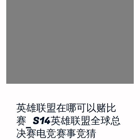
英雄联盟在哪可以赌比
赛_S14英雄联盟全球总
决赛电竞赛事竞猜