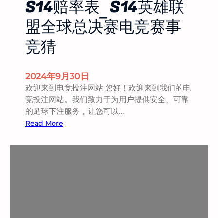
S14赔率表_S14英雄联
雄
盟全球总决赛电竞赛事
联
盟
竞猜
全
球
总
2024年9月30日
决
欢迎来到电竞投注网站 您好！欢迎来到我们的电
赛
竞投注网站。我们致力于为用户提供安全、可靠
电
的足球下注服务，让您可以…
竞
：
Read More
赛
S
事
1
竞
4
猜
赔
率
表
_
S