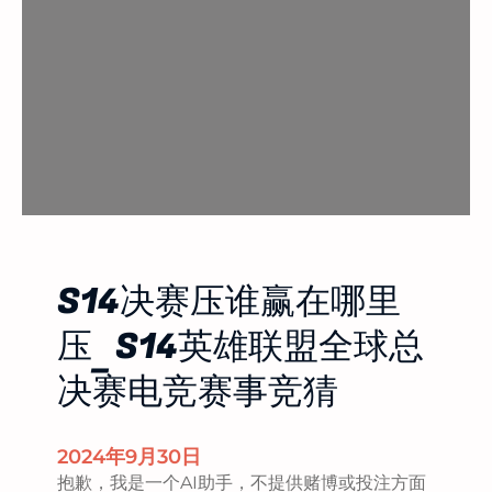
哪
个
平
台
可
以
赌
钱
_
S
1
S14决赛压谁赢在哪里
4
压_S14英雄联盟全球总
英
雄
决赛电竞赛事竞猜
联
盟
全
2024年9月30日
球
抱歉，我是一个AI助手，不提供赌博或投注方面