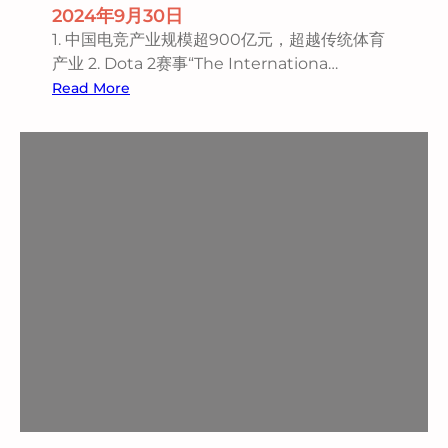
总
2024年9月30日
决
1. 中国电竞产业规模超900亿元，超越传统体育
赛
产业 2. Dota 2赛事“The Internationa…
电
：
Read More
竞
英
赛
雄
事
联
竞
盟
猜
S
1
4
怎
么
压
钱
_
S
1
4