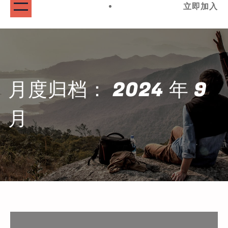
立即加入
月度归档：
2024 年 9
月