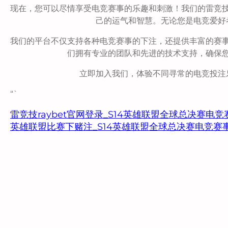
现在，您可以尽情享受电竞赛事的乐趣和刺激！我们的雷竞
己的运气和智慧。无论您是电竞爱好
我们的平台不仅支持各种电竞赛事的下注，还提供丰富的赛
们拥有专业的团队和先进的技术支持，确保
立即加入我们，体验不同寻常的电竞投注
“`
雷竞技raybet官网登录_S14英雄联盟全球总决赛电
英雄联盟比赛下赌注_S14英雄联盟全球总决赛电竞赛