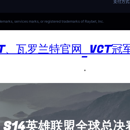
ANT、瓦罗兰特官网_VCT
T_S14英雄联盟全球总