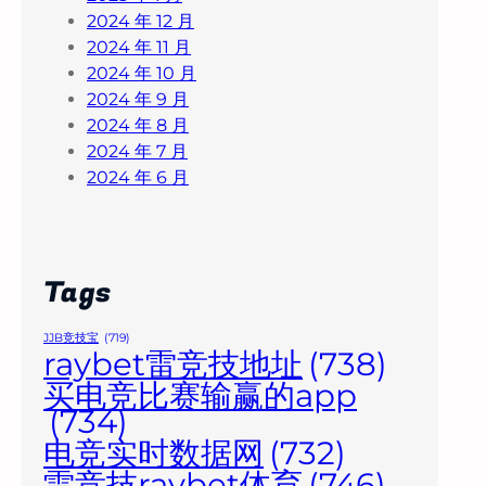
2024 年 12 月
2024 年 11 月
2024 年 10 月
2024 年 9 月
2024 年 8 月
2024 年 7 月
2024 年 6 月
Tags
JJB竞技宝
(719)
raybet雷竞技地址
(738)
买电竞比赛输赢的app
(734)
电竞实时数据网
(732)
雷竞技raybet体育
(746)