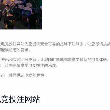
技电竞投注网站为您提供安全可靠的足球下注服务，让您尽情挑
都能满足您的需求。
事资讯和实时比分更新，让您随时随地都能享受最新的电竞体验
靠，让您尽情享受电竞投注的乐趣。
一起，共同见证电竞的辉煌！
电竞投注网站