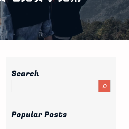
Search
S
e
a
r
c
Popular Posts
h