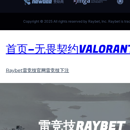
跳
至
首页–无畏契约VALOR
内
容
Raybet雷竞技官网
雷竞技下注
雷竞技RAYBE