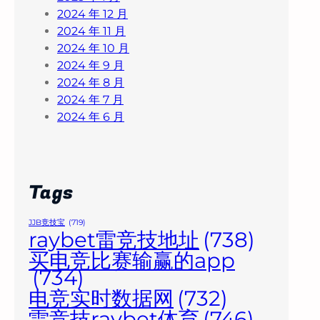
2024 年 12 月
2024 年 11 月
2024 年 10 月
2024 年 9 月
2024 年 8 月
2024 年 7 月
2024 年 6 月
Tags
JJB竞技宝
(719)
raybet雷竞技地址
(738)
买电竞比赛输赢的app
(734)
电竞实时数据网
(732)
雷竞技raybet体育
(746)