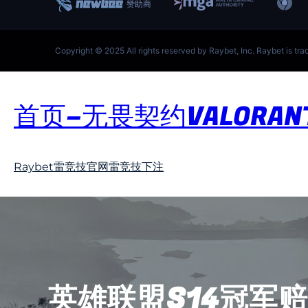
跳
至
首页–无畏契约VALOR
内
容
Raybet雷竞技官网
雷竞技下注
英雄联盟S14冠军