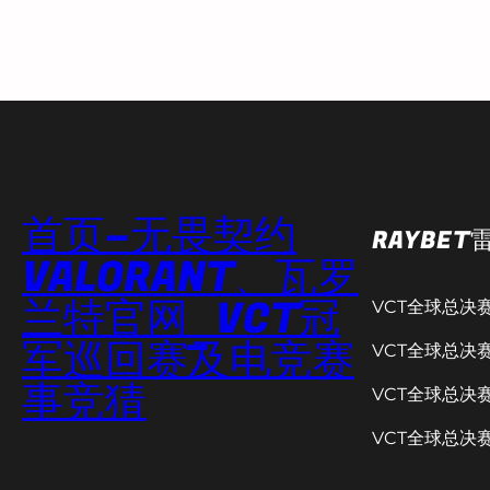
首页–无畏契约
RAYBE
VALORANT、瓦罗
兰特官网_VCT冠
VCT全球总决
军巡回赛及电竞赛
VCT全球总决
事竞猜
VCT全球总决
VCT全球总决