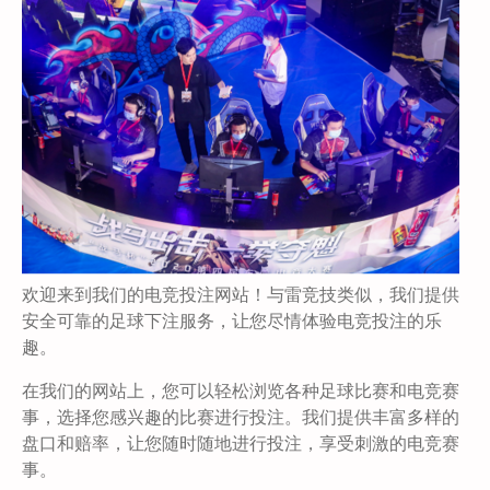
欢迎来到我们的电竞投注网站！与雷竞技类似，我们提供
安全可靠的足球下注服务，让您尽情体验电竞投注的乐
趣。
在我们的网站上，您可以轻松浏览各种足球比赛和电竞赛
事，选择您感兴趣的比赛进行投注。我们提供丰富多样的
盘口和赔率，让您随时随地进行投注，享受刺激的电竞赛
事。