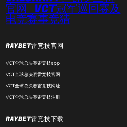
官网_VCT冠军巡回赛及
电竞赛事竞猜
RAYBET雷竞技官网
VCT全球总决赛雷竞技app
VCT全球总决赛雷竞技官网
VCT全球总决赛雷竞技网址
VCT全球总决赛雷竞技注册
RAYBET雷竞技下载