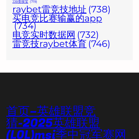
JJB竞技宝
(719)
raybet雷竞技地址
(738)
买电竞比赛输赢的app
(734)
电竞实时数据网
(732)
雷竞技raybet体育
(746)
首页–英雄联盟竞
猜-2025英雄联盟
(LOL)msi季中冠军赛网