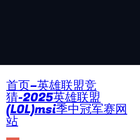
首页–英雄联盟竞
猜-2025英雄联盟
(LOL)msi季中冠军赛网
站