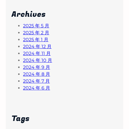
Archives
2025 年 5 月
2025 年 2 月
2025 年 1 月
2024 年 12 月
2024 年 11 月
2024 年 10 月
2024 年 9 月
2024 年 8 月
2024 年 7 月
2024 年 6 月
Tags