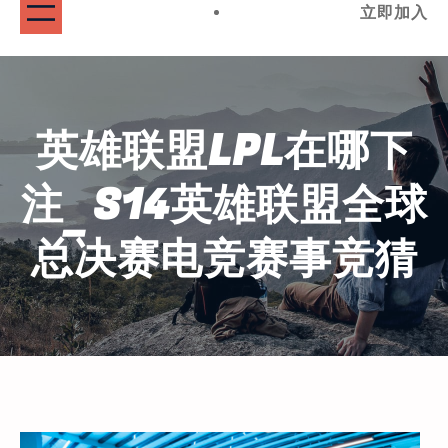
立即加入
英雄联盟LPL在哪下
注_S14英雄联盟全球
总决赛电竞赛事竞猜