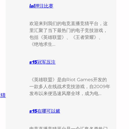
lol押注比赛
欢迎来到我们的电竞直播竞猜平台，这
里汇聚了当下最热门的电子竞技游戏，
包括《英雄联盟》、《王者荣耀》、
《绝地求生…
s15冠军压注
《英雄联盟》是由Riot Games开发的
一款多人在线战术竞技游戏，自2009年
发布以来便迅速风靡全球，成为电…
竞猜
s15在哪可以赌
电竞直播竞猜平台是一个汇集各类热门