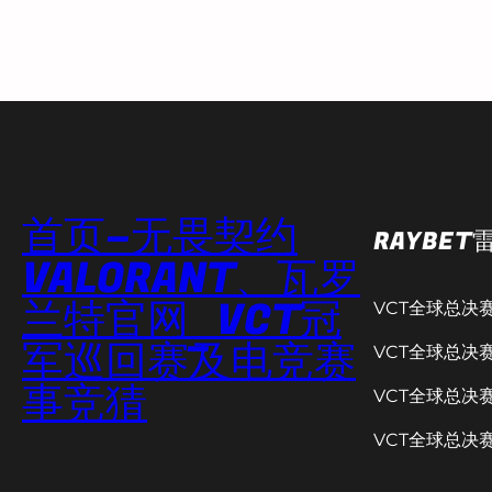
首页–无畏契约
RAYBE
VALORANT、瓦罗
兰特官网_VCT冠
VCT全球总决
军巡回赛及电竞赛
VCT全球总决
事竞猜
VCT全球总决
VCT全球总决