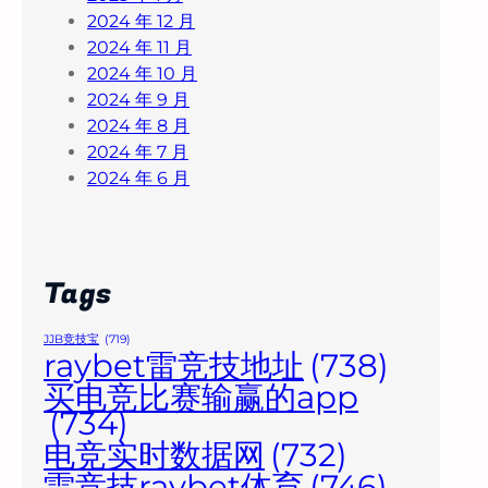
2024 年 12 月
2024 年 11 月
2024 年 10 月
2024 年 9 月
2024 年 8 月
2024 年 7 月
2024 年 6 月
Tags
JJB竞技宝
(719)
raybet雷竞技地址
(738)
买电竞比赛输赢的app
(734)
电竞实时数据网
(732)
雷竞技raybet体育
(746)