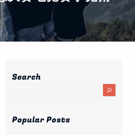
Search
S
e
a
r
c
Popular Posts
h