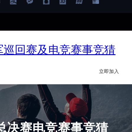
冠军巡回赛及电竞赛事竞猜
立即加入
球总决赛电竞赛事竞猜