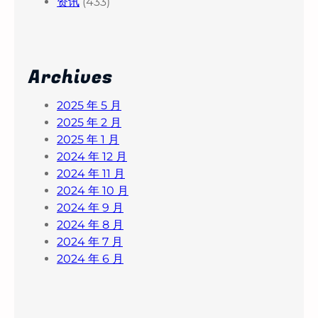
资讯
(433)
Archives
2025 年 5 月
2025 年 2 月
2025 年 1 月
2024 年 12 月
2024 年 11 月
2024 年 10 月
2024 年 9 月
2024 年 8 月
2024 年 7 月
2024 年 6 月