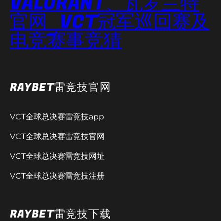
VALORANT、瓦罗兰特
官网_VCT冠军巡回赛及
电竞赛事竞猜
RAYBET雷竞技官网
VCT全球总决赛雷竞技app
VCT全球总决赛雷竞技官网
VCT全球总决赛雷竞技网址
VCT全球总决赛雷竞技注册
RAYBET雷竞技下载