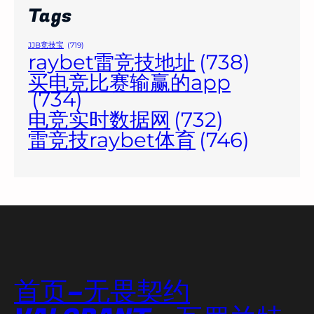
Tags
JJB竞技宝
(719)
raybet雷竞技地址
(738)
买电竞比赛输赢的app
(734)
电竞实时数据网
(732)
雷竞技raybet体育
(746)
首页–无畏契约