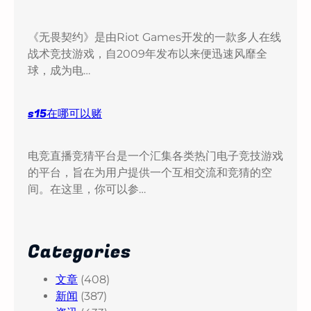
《无畏契约》是由Riot Games开发的一款多人在线
战术竞技游戏，自2009年发布以来便迅速风靡全
球，成为电…
s15在哪可以赌
电竞直播竞猜平台是一个汇集各类热门电子竞技游戏
的平台，旨在为用户提供一个互相交流和竞猜的空
间。在这里，你可以参…
Categories
文章
(408)
新闻
(387)