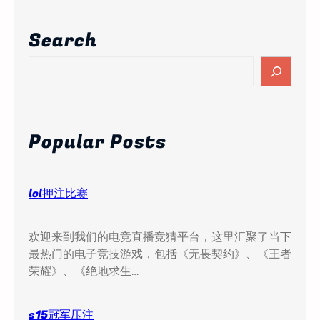
Search
S
e
a
r
c
Popular Posts
h
lol押注比赛
欢迎来到我们的电竞直播竞猜平台，这里汇聚了当下
最热门的电子竞技游戏，包括《无畏契约》、《王者
荣耀》、《绝地求生…
s15冠军压注