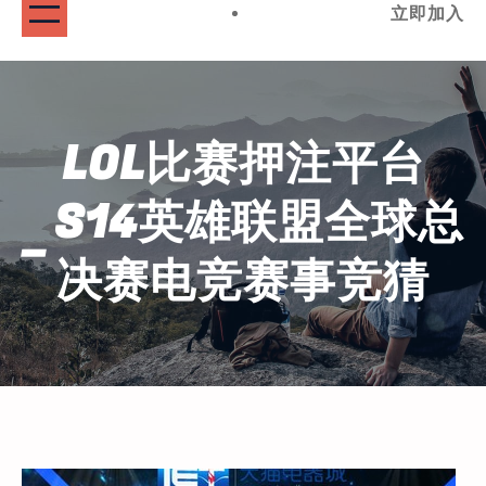
立即加入
LOL比赛押注平台
_S14英雄联盟全球总
决赛电竞赛事竞猜