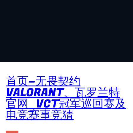
首页–无畏契约
VALORANT、瓦罗兰特
官网_VCT冠军巡回赛及
电竞赛事竞猜