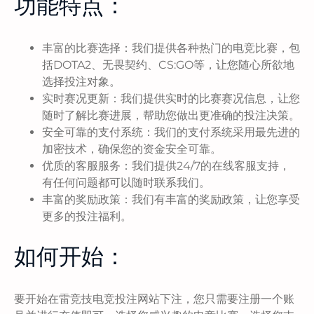
功能特点：
丰富的比赛选择：我们提供各种热门的电竞比赛，包
括DOTA2、无畏契约、CS:GO等，让您随心所欲地
选择投注对象。
实时赛况更新：我们提供实时的比赛赛况信息，让您
随时了解比赛进展，帮助您做出更准确的投注决策。
安全可靠的支付系统：我们的支付系统采用最先进的
加密技术，确保您的资金安全可靠。
优质的客服服务：我们提供24/7的在线客服支持，
有任何问题都可以随时联系我们。
丰富的奖励政策：我们有丰富的奖励政策，让您享受
更多的投注福利。
如何开始：
要开始在雷竞技电竞投注网站下注，您只需要注册一个账