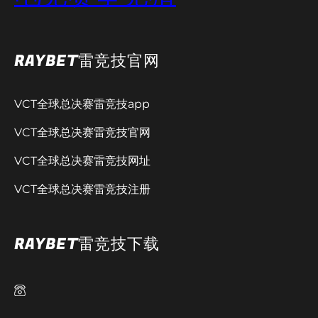
RAYBET雷竞技官网
VCT全球总决赛雷竞技app
VCT全球总决赛雷竞技官网
VCT全球总决赛雷竞技网址
VCT全球总决赛雷竞技注册
RAYBET雷竞技下载