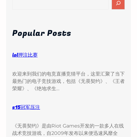
e
a
r
c
Popular Posts
h
lol押注比赛
欢迎来到我们的电竞直播竞猜平台，这里汇聚了当下
最热门的电子竞技游戏，包括《无畏契约》、《王者
荣耀》、《绝地求生…
s15冠军压注
《无畏契约》是由Riot Games开发的一款多人在线
战术竞技游戏，自2009年发布以来便迅速风靡全