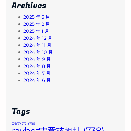
Archives
2025 年 5 月
2025 年 2 月
2025 年 1 月
2024 年 12 月
2024 年 11 月
2024 年 10 月
2024 年 9 月
2024 年 8 月
2024 年 7 月
2024 年 6 月
Tags
JJB竞技宝
(719)
raybet雷竞技地址
(738)