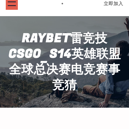
立即加入
RAYBET雷竞技
CSGO_S14英雄联盟
全球总决赛电竞赛事
竞猜