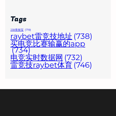
Tags
JJB竞技宝
(719)
raybet雷竞技地址
(738)
买电竞比赛输赢的app
(734)
电竞实时数据网
(732)
雷竞技raybet体育
(746)