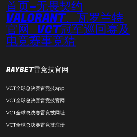
首页–无畏契约
VALORANT、瓦罗兰特
官网_VCT冠军巡回赛及
电竞赛事竞猜
RAYBET雷竞技官网
VCT全球总决赛雷竞技app
VCT全球总决赛雷竞技官网
VCT全球总决赛雷竞技网址
VCT全球总决赛雷竞技注册