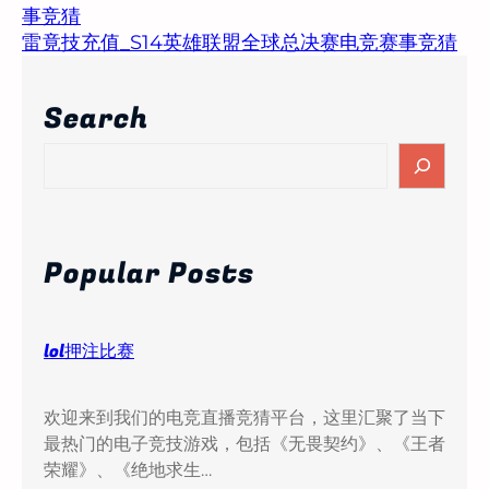
事竞猜
雷竟技充值_S14英雄联盟全球总决赛电竞赛事竞猜
Search
S
e
a
r
c
Popular Posts
h
lol押注比赛
欢迎来到我们的电竞直播竞猜平台，这里汇聚了当下
最热门的电子竞技游戏，包括《无畏契约》、《王者
荣耀》、《绝地求生…