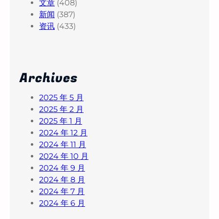
文章
(408)
新闻
(387)
资讯
(433)
Archives
2025 年 5 月
2025 年 2 月
2025 年 1 月
2024 年 12 月
2024 年 11 月
2024 年 10 月
2024 年 9 月
2024 年 8 月
2024 年 7 月
2024 年 6 月