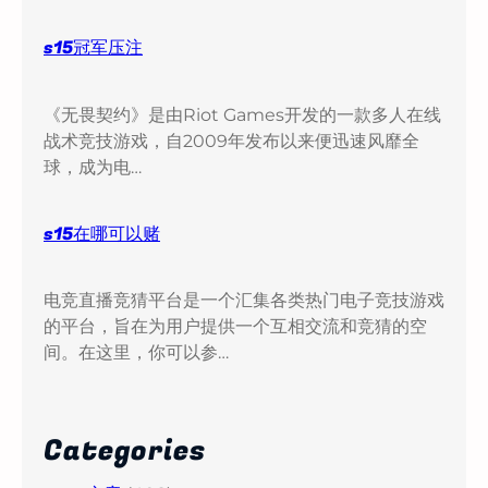
s15冠军压注
《无畏契约》是由Riot Games开发的一款多人在线
战术竞技游戏，自2009年发布以来便迅速风靡全
球，成为电…
s15在哪可以赌
电竞直播竞猜平台是一个汇集各类热门电子竞技游戏
的平台，旨在为用户提供一个互相交流和竞猜的空
间。在这里，你可以参…
Categories