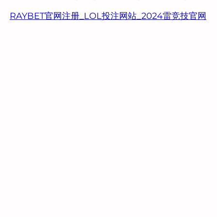
RAYBET官网注册_LOL投注网站_2024雷竞技官网