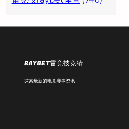
RAYBET雷竞技竞猜
探索最新的电竞赛事资讯