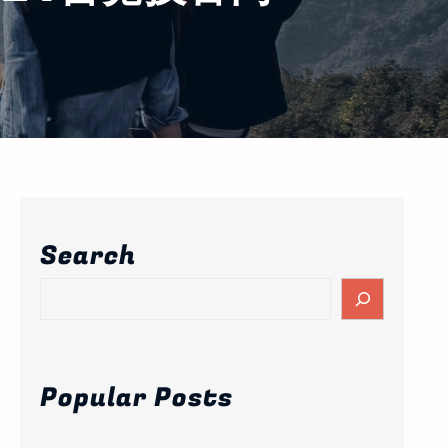
Search
S
e
a
r
c
Popular Posts
h