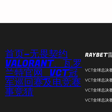
首页–无畏契约
RAYBE
VALORANT、瓦罗
兰特官网_VCT冠
VCT全球总决
军巡回赛及电竞赛
VCT全球总决
事竞猜
VCT全球总决
VCT全球总决