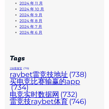
2024 年 11 月
2024 年 10 月
2024 年 9 月
2024 年 8 月
2024 年 7 月
2024 年 6 月
Tags
JJB竞技宝
(719)
raybet雷竞技地址
(738)
买电竞比赛输赢的app
(734)
电竞实时数据网
(732)
雷竞技raybet体育
(746)