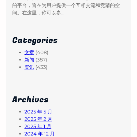
的平台，旨在为用户提供一个互相交流和竞猜的空
间。在这里，你可以参…
Categories
文章
(408)
新闻
(387)
资讯
(433)
Archives
2025 年 5 月
2025 年 2 月
2025 年 1 月
2024 年 12 月