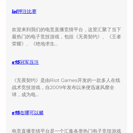
lol押注比赛
欢迎来到我们的电竞直播竞猜平台，这里汇聚了当下
最热门的电子竞技游戏，包括《无畏契约》、《王者
荣耀》、《绝地求生…
s15冠军压注
《无畏契约》是由Riot Games开发的一款多人在线
战术竞技游戏，自2009年发布以来便迅速风靡全
球，成为电…
s15在哪可以赌
电竞直播竞猜平台是一个汇集各类热门电子竞技游戏