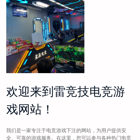
欢迎来到雷竞技电竞游
戏网站！
我们是一家专注于电竞游戏下注的网站，为用户提供安
全、可靠的游戏服务。在这里，您可以参与各种热门电竞