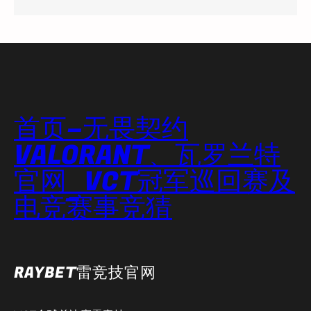
首页–无畏契约
VALORANT、瓦罗兰特
官网_VCT冠军巡回赛及
电竞赛事竞猜
RAYBET雷竞技官网