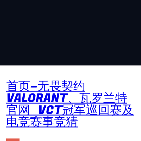
首页–无畏契约
VALORANT、瓦罗兰特
官网_VCT冠军巡回赛及
电竞赛事竞猜