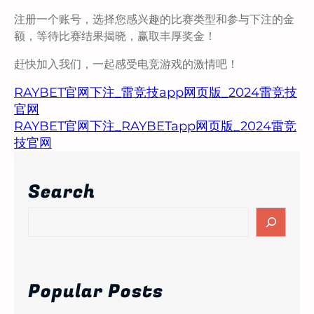
注册一个账号，选择您感兴趣的比赛类型和参与下注的金
额，等待比赛结果揭晓，赢取丰厚奖金！
赶快加入我们，一起感受电竞游戏的激情吧！
RAYBET官网下注_雷竞技app网页版_2024雷竞技
官网
RAYBET官网下注_RAYBETapp网页版_2024雷竞
技官网
Search
S
e
a
r
c
Popular Posts
h