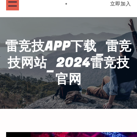
立即加入
雷竞技APP下载_雷竞
技网站_2024雷竞技
官网