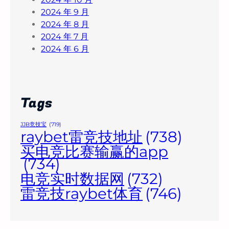
2024 年 9 月
2024 年 8 月
2024 年 7 月
2024 年 6 月
Tags
JJB竞技宝
(719)
raybet雷竞技地址
(738)
买电竞比赛输赢的app
(734)
电竞实时数据网
(732)
雷竞技raybet体育
(746)