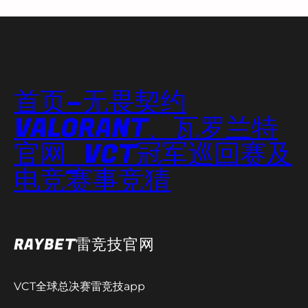
首页–无畏契约
VALORANT、瓦罗兰特
官网_VCT冠军巡回赛及
电竞赛事竞猜
RAYBET雷竞技官网
VCT全球总决赛雷竞技app