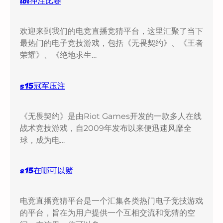
lol押注比赛
欢迎来到我们的电竞直播竞猜平台，这里汇聚了当下
最热门的电子竞技游戏，包括《无畏契约》、《王者
荣耀》、《绝地求生…
s15冠军压注
《无畏契约》是由Riot Games开发的一款多人在线
战术竞技游戏，自2009年发布以来便迅速风靡全
球，成为电…
s15在哪可以赌
电竞直播竞猜平台是一个汇集各类热门电子竞技游戏
的平台，旨在为用户提供一个互相交流和竞猜的空