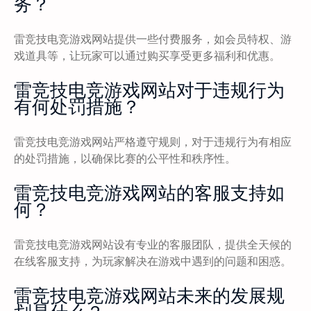
务？
雷竞技电竞游戏网站提供一些付费服务，如会员特权、游
戏道具等，让玩家可以通过购买享受更多福利和优惠。
雷竞技电竞游戏网站对于违规行为
有何处罚措施？
雷竞技电竞游戏网站严格遵守规则，对于违规行为有相应
的处罚措施，以确保比赛的公平性和秩序性。
雷竞技电竞游戏网站的客服支持如
何？
雷竞技电竞游戏网站设有专业的客服团队，提供全天候的
在线客服支持，为玩家解决在游戏中遇到的问题和困惑。
雷竞技电竞游戏网站未来的发展规