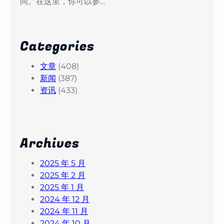
间。在这里，你可以参…
Categories
文章
(408)
新闻
(387)
资讯
(433)
Archives
2025 年 5 月
2025 年 2 月
2025 年 1 月
2024 年 12 月
2024 年 11 月
2024 年 10 月