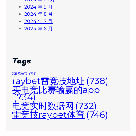
2024 年 9 月
2024 年 8 月
2024 年 7 月
2024 年 6 月
Tags
JJB竞技宝
(719)
raybet雷竞技地址
(738)
买电竞比赛输赢的app
(734)
电竞实时数据网
(732)
雷竞技raybet体育
(746)