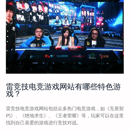
雷竞技电竞游戏网站有哪些特色游
戏？
雷竞技电竞游戏网站包括众多热门电竞游戏，如《无畏契
约》、《绝地求生》、《王者荣耀》等，玩家可以在这里
找到自己喜爱的游戏进行竞技对战。