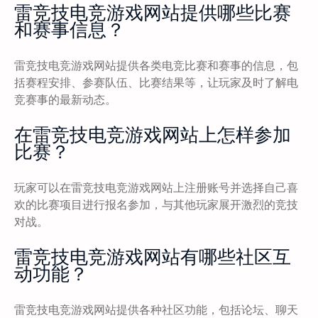
雷竞技电竞游戏网站提供哪些比赛
和赛事信息？
雷竞技电竞游戏网站提供各类电竞比赛和赛事的信息，包
括赛程安排、参赛队伍、比赛结果等，让玩家及时了解电
竞赛事的最新动态。
在雷竞技电竞游戏网站上怎样参加
比赛？
玩家可以在雷竞技电竞游戏网站上注册账号并选择自己喜
欢的比赛项目进行报名参加，与其他玩家展开激烈的竞技
对战。
雷竞技电竞游戏网站有哪些社区互
动功能？
雷竞技电竞游戏网站提供各种社区功能，包括论坛、聊天