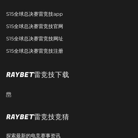
S15全球总决赛雷竞技app
S15全球总决赛雷竞技官网
S15全球总决赛雷竞技网址
S15全球总决赛雷竞技注册
RAYBET雷竞技下载
RAYBET雷竞技竞猜
探索最新的电竞赛事资讯