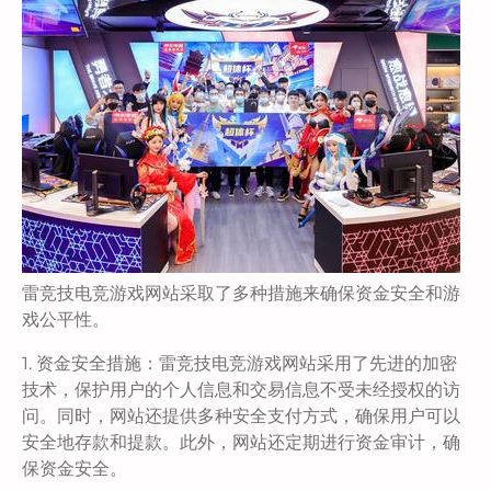
雷竞技电竞游戏网站采取了多种措施来确保资金安全和游
戏公平性。
1. 资金安全措施：雷竞技电竞游戏网站采用了先进的加密
技术，保护用户的个人信息和交易信息不受未经授权的访
问。同时，网站还提供多种安全支付方式，确保用户可以
安全地存款和提款。此外，网站还定期进行资金审计，确
保资金安全。