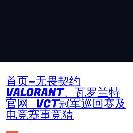
首页–无畏契约
VALORANT、瓦罗兰特
官网_VCT冠军巡回赛及
电竞赛事竞猜