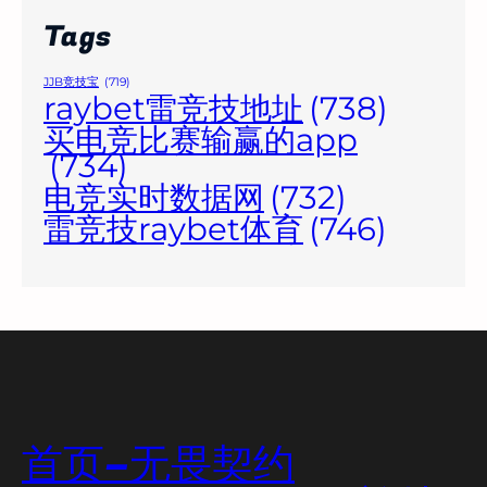
Tags
JJB竞技宝
(719)
raybet雷竞技地址
(738)
买电竞比赛输赢的app
(734)
电竞实时数据网
(732)
雷竞技raybet体育
(746)
首页–无畏契约