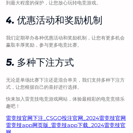
到最大程度的保护，让您放心玩转电竞游戏。
4. 优惠活动和奖励机制
我们定期举办各种优惠活动和奖励机制，让您有更多机会
赢取丰厚奖励，参与更多电竞比赛。
5. 多种下注方式
无论是单场比赛下注还是混合串关，我们支持多种下注方
式，让您根据自己的喜好进行选择。
快来加入雷竞技电竞游戏网站，体验最精彩的电竞竞猜乐
趣吧！
雷竞技官网下注_CSGO投注官网_2024雷竞技官网
雷竞技app网页版_雷竞技app下载_2024雷竞技官
网