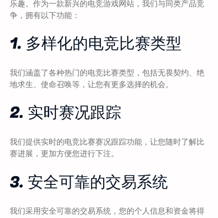
乐趣。作为一款新兴的电竞游戏网站，我们与同类产品竞
争，拥有以下功能：
1. 多样化的电竞比赛类型
我们涵盖了各种热门的电竞比赛类型，包括无畏契约、绝
地求生、使命召唤等，让您有更多选择的机会。
2. 实时赛况跟踪
我们提供实时的电竞比赛赛况跟踪功能，让您随时了解比
赛进展，更加方便您进行下注。
3. 安全可靠的交易系统
我们采用安全可靠的交易系统，您的个人信息和资金将得