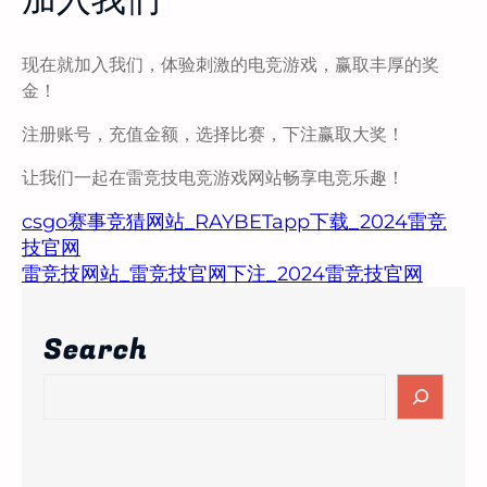
加入我们
现在就加入我们，体验刺激的电竞游戏，赢取丰厚的奖
金！
注册账号，充值金额，选择比赛，下注赢取大奖！
让我们一起在雷竞技电竞游戏网站畅享电竞乐趣！
csgo赛事竞猜网站_RAYBETapp下载_2024雷竞
技官网
雷竞技网站_雷竞技官网下注_2024雷竞技官网
Search
S
e
a
r