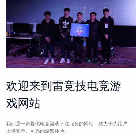
欢迎来到雷竞技电竞游
戏网站
我们是一家提供电竞游戏下注服务的网站，致力于为用户
提供安全、可靠的游戏体验。