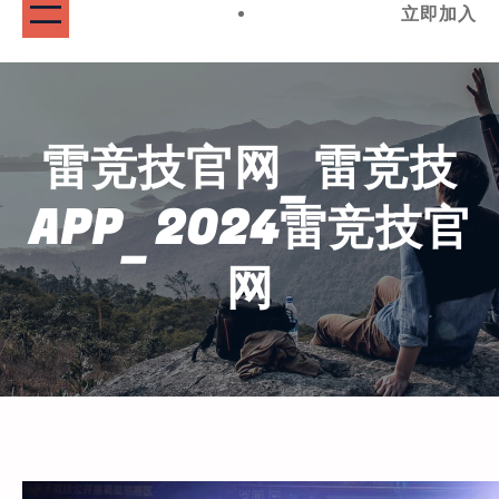
立即加入
雷竞技官网_雷竞技
APP_2024雷竞技官
网