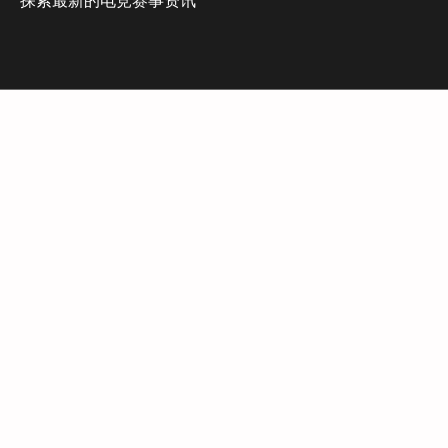
探索最新的电竞赛事资讯