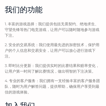
我们的功能
1. 丰富的游戏选择：我们提供包括无畏契约、绝地求生、
守望先锋等热门电竞游戏，让用户可以随时随地参与游戏
下注。
2. 安全的交易系统：我们使用最先进的加密技术，保护用
户的个人信息和交易安全，让用户可以放心进行游戏下
注。
3. 即时比分更新：我们提供实时的比赛结果和赔率变化，
让用户第一时间了解比赛情况，做出明智的下注决策。
4. 专业的客户服务：我们拥有一支经验丰富的客户服务团
队，随时为用户解答问题，提供帮助，确保用户享受到最
佳的游戏体验。