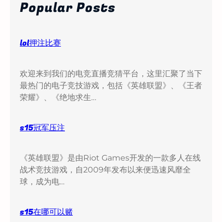
c
Popular Posts
h
lol押注比赛
欢迎来到我们的电竞直播竞猜平台，这里汇聚了当下
最热门的电子竞技游戏，包括《英雄联盟》、《王者
荣耀》、《绝地求生…
s15冠军压注
《英雄联盟》是由Riot Games开发的一款多人在线
战术竞技游戏，自2009年发布以来便迅速风靡全
球，成为电…
s15在哪可以赌