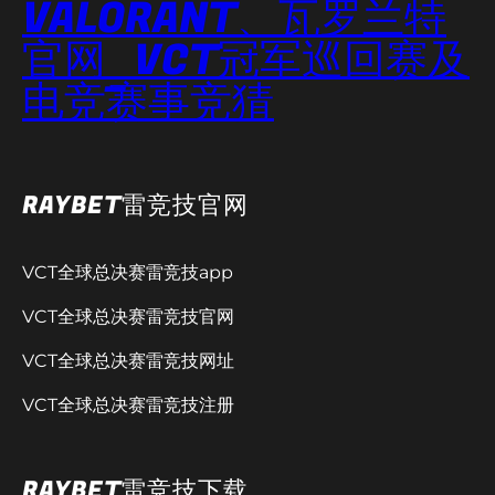
VALORANT、瓦罗兰特
官网_VCT冠军巡回赛及
电竞赛事竞猜
RAYBET雷竞技官网
VCT全球总决赛雷竞技app
VCT全球总决赛雷竞技官网
VCT全球总决赛雷竞技网址
VCT全球总决赛雷竞技注册
RAYBET雷竞技下载