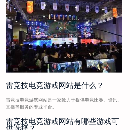
雷竞技电竞游戏网站是什么？
雷竞技电竞游戏网站是一家致力于提供电竞比赛、资讯、
直播等服务的专业平台。
雷竞技电竞游戏网站有哪些游戏可
供选择？