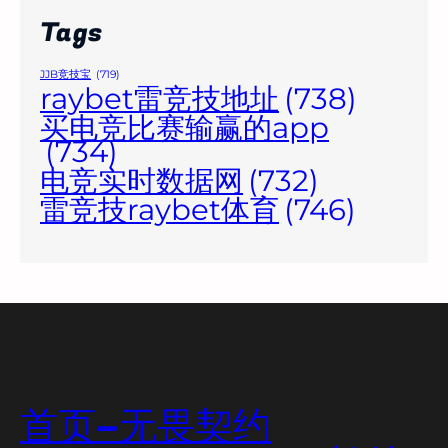
Tags
JJB竞技宝
(719)
raybet雷竞技地址
(738)
买电竞比赛输赢的app
(734)
电竞实时数据网
(732)
雷竞技raybet体育
(746)
首页–无畏契约