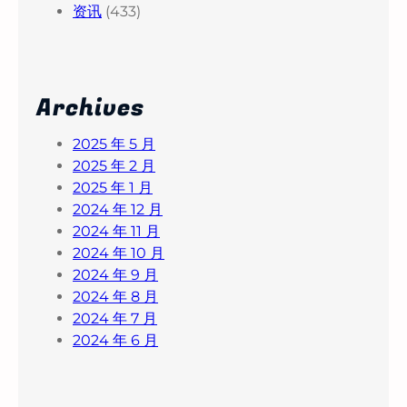
资讯
(433)
Archives
2025 年 5 月
2025 年 2 月
2025 年 1 月
2024 年 12 月
2024 年 11 月
2024 年 10 月
2024 年 9 月
2024 年 8 月
2024 年 7 月
2024 年 6 月