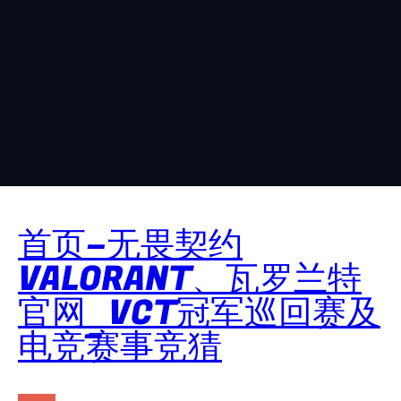
首页–无畏契约
VALORANT、瓦罗兰特
官网_VCT冠军巡回赛及
电竞赛事竞猜