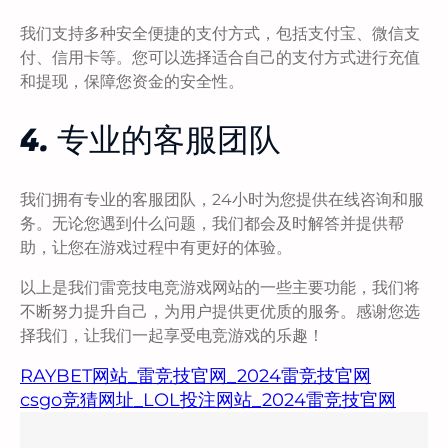
我们支持多种安全便捷的支付方式，包括支付宝、微信支
付、信用卡等。您可以选择适合自己的支付方式进行充值
和提现，保障您资金的安全性。
4. 专业的客服团队
我们拥有专业的客服团队，24小时为您提供在线咨询和服
务。无论您遇到什么问题，我们都会及时解答并提供帮
助，让您在游戏过程中有更好的体验。
以上是我们雷竞技电竞游戏网站的一些主要功能，我们将
不断努力提升自己，为用户提供更优质的服务。感谢您选
择我们，让我们一起享受电竞游戏的乐趣！
RAYBET网站_雷竞技官网_2024雷竞技官网
csgo竞猜网址_LOL投注网站_2024雷竞技官网