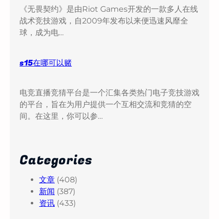
《无畏契约》是由Riot Games开发的一款多人在线
战术竞技游戏，自2009年发布以来便迅速风靡全
球，成为电…
s15在哪可以赌
电竞直播竞猜平台是一个汇集各类热门电子竞技游戏
的平台，旨在为用户提供一个互相交流和竞猜的空
间。在这里，你可以参…
Categories
文章
(408)
新闻
(387)
资讯
(433)