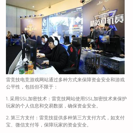
雷竞技电竞游戏网站通过多种方式来保障资金安全和游戏
公平性，包括但不限于：
1. 采用SSL加密技术：雷竞技网站使用SSL加密技术来保护
玩家的个人信息和交易数据，确保资金安全。
2. 第三方支付：雷竞技提供多种第三方支付方式，如支付
宝、微信支付等，保障玩家的资金安全。