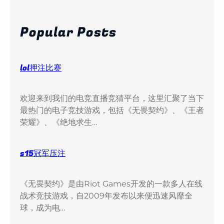
a
r
c
Popular Posts
h
lol押注比赛
欢迎来到我们的电竞直播竞猜平台，这里汇聚了当下
最热门的电子竞技游戏，包括《无畏契约》、《王者
荣耀》、《绝地求生…
s15冠军压注
《无畏契约》是由Riot Games开发的一款多人在线
战术竞技游戏，自2009年发布以来便迅速风靡全
球，成为电…