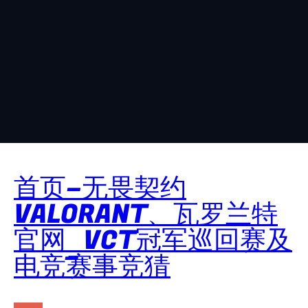
首页–无畏契约
VALORANT、瓦罗兰特
官网_VCT冠军巡回赛及
电竞赛事竞猜