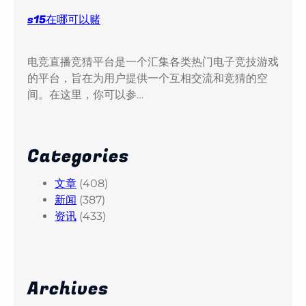
s15在哪可以赌
电竞直播竞猜平台是一个汇集各类热门电子竞技游戏
的平台，旨在为用户提供一个互相交流和竞猜的空
间。在这里，你可以参…
Categories
文章
(408)
新闻
(387)
资讯
(433)
Archives