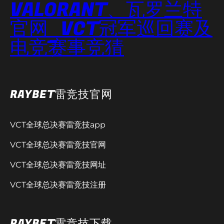
VALORANT、瓦罗兰特
官网_VCT冠军巡回赛及
电竞赛事竞猜
RAYBET雷竞技官网
VCT全球总决赛雷竞技app
VCT全球总决赛雷竞技官网
VCT全球总决赛雷竞技网址
VCT全球总决赛雷竞技注册
RAYBET雷竞技下载