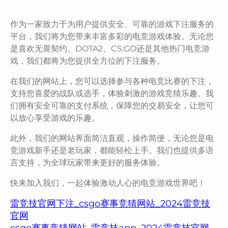
作为一家致力于为用户提供安全、可靠的游戏下注服务的
平台，我们将为您带来丰富多彩的电竞游戏体验。无论您
是喜欢无畏契约、DOTA2、CS:GO还是其他热门电竞游
戏，我们都将为您提供全方位的下注服务。
在我们的网站上，您可以选择参与各种电竞比赛的下注，
支持您喜爱的战队或选手，体验刺激的游戏竞猜乐趣。我
们拥有安全可靠的支付系统，保障您的交易安全，让您可
以放心享受游戏的乐趣。
此外，我们的网站界面简洁直观，操作简便，无论您是电
竞游戏新手还是老玩家，都能轻松上手。我们也提供多语
言支持，为全球玩家带来更好的服务体验。
快来加入我们，一起体验激动人心的电竞游戏世界吧！
雷竞技官网下注_csgo赛事竞猜网站_2024雷竞技
官网
csgo赛事竞猜网站_雷竞技app_2024雷竞技官网