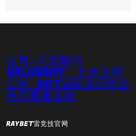
首页–无畏契约
VALORANT、瓦罗兰特
官网_VCT冠军巡回赛及
电竞赛事竞猜
RAYBET雷竞技官网