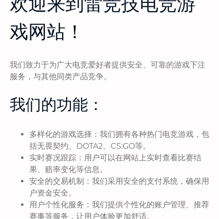
欢迎来到雷竞技电竞游
戏网站！
我们致力于为广大电竞爱好者提供安全、可靠的游戏下注
服务，与其他同类产品竞争。
我们的功能：
多样化的游戏选择：我们拥有各种热门电竞游戏，包
括无畏契约、DOTA2、CS:GO等。
实时赛况跟踪：用户可以在网站上实时查看比赛结
果、赔率变化等信息。
安全的交易机制：我们采用安全的支付系统，确保用
户资金安全。
用户个性化服务：我们提供个性化的账户管理、推荐
赛事等服务，让用户体验更加舒适。