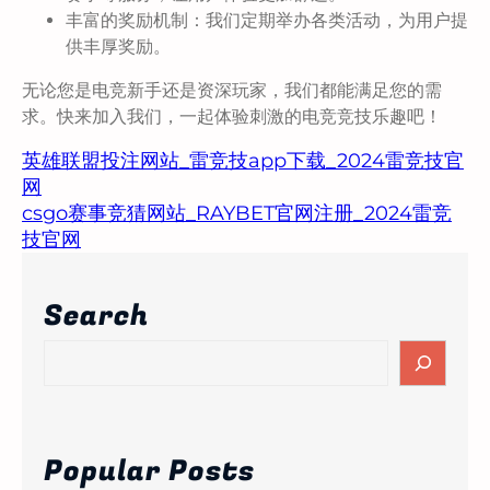
丰富的奖励机制：我们定期举办各类活动，为用户提
供丰厚奖励。
无论您是电竞新手还是资深玩家，我们都能满足您的需
求。快来加入我们，一起体验刺激的电竞竞技乐趣吧！
英雄联盟投注网站_雷竞技app下载_2024雷竞技官
网
csgo赛事竞猜网站_RAYBET官网注册_2024雷竞
技官网
Search
S
e
a
r
c
Popular Posts
h