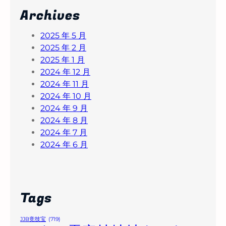
Archives
2025 年 5 月
2025 年 2 月
2025 年 1 月
2024 年 12 月
2024 年 11 月
2024 年 10 月
2024 年 9 月
2024 年 8 月
2024 年 7 月
2024 年 6 月
Tags
JJB竞技宝
(719)