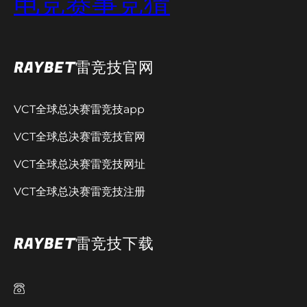
电竞赛事竞猜
RAYBET雷竞技官网
VCT全球总决赛雷竞技app
VCT全球总决赛雷竞技官网
VCT全球总决赛雷竞技网址
VCT全球总决赛雷竞技注册
RAYBET雷竞技下载