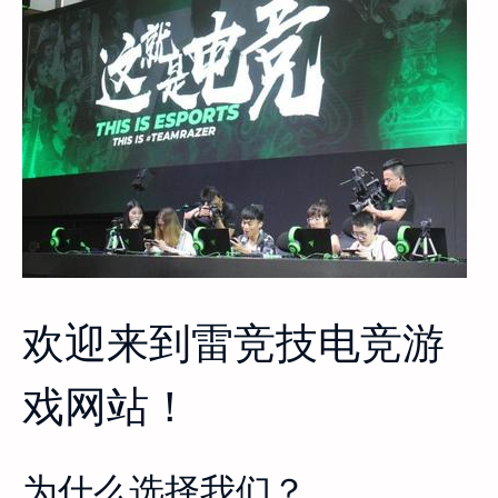
欢迎来到雷竞技电竞游
戏网站！
为什么选择我们？