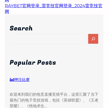
RAYBET官网登录_雷竞技官网登录_2024雷竞技官
网
Search
S
e
a
r
c
Popular Posts
h
lol押注比赛
欢迎来到我们的电竞直播竞猜平台，这里汇聚了当下
最热门的电子竞技游戏，包括《英雄联盟》、《王者
荣耀》、《绝地求生…