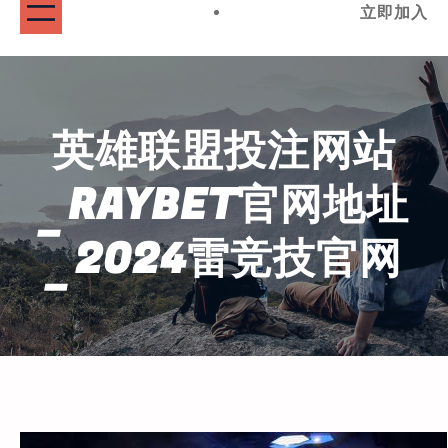
立即加入
英雄联盟投注网站
_RAYBET官网地址
_2024雷竞技官网