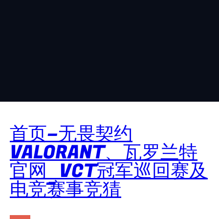
首页–无畏契约
VALORANT、瓦罗兰特
官网_VCT冠军巡回赛及
电竞赛事竞猜