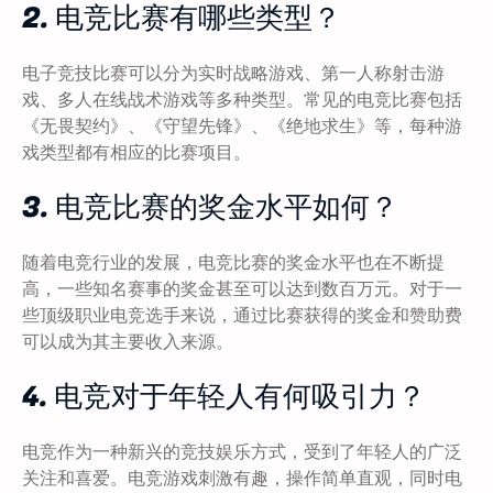
2. 电竞比赛有哪些类型？
电子竞技比赛可以分为实时战略游戏、第一人称射击游
戏、多人在线战术游戏等多种类型。常见的电竞比赛包括
《无畏契约》、《守望先锋》、《绝地求生》等，每种游
戏类型都有相应的比赛项目。
3. 电竞比赛的奖金水平如何？
随着电竞行业的发展，电竞比赛的奖金水平也在不断提
高，一些知名赛事的奖金甚至可以达到数百万元。对于一
些顶级职业电竞选手来说，通过比赛获得的奖金和赞助费
可以成为其主要收入来源。
4. 电竞对于年轻人有何吸引力？
电竞作为一种新兴的竞技娱乐方式，受到了年轻人的广泛
关注和喜爱。电竞游戏刺激有趣，操作简单直观，同时电