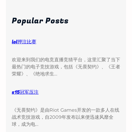
a
r
c
Popular Posts
h
lol押注比赛
欢迎来到我们的电竞直播竞猜平台，这里汇聚了当下
最热门的电子竞技游戏，包括《无畏契约》、《王者
荣耀》、《绝地求生…
s15冠军压注
《无畏契约》是由Riot Games开发的一款多人在线
战术竞技游戏，自2009年发布以来便迅速风靡全
球，成为电…