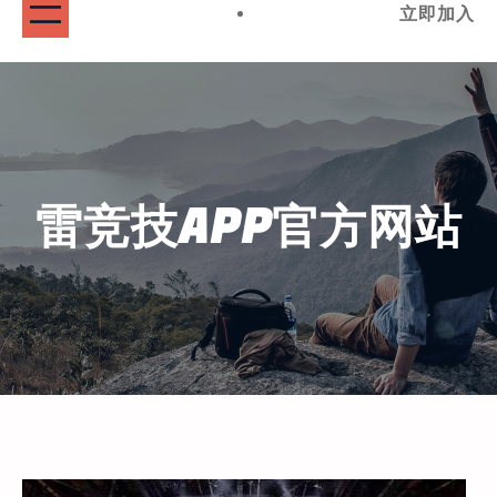
立即加入
雷竞技APP官方网站