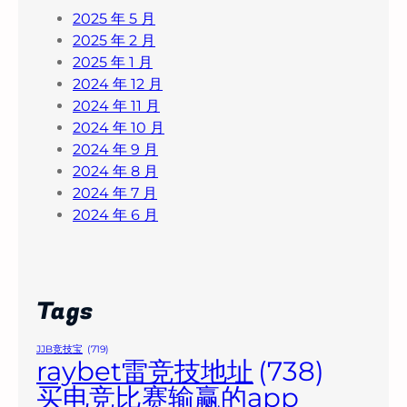
2025 年 5 月
2025 年 2 月
2025 年 1 月
2024 年 12 月
2024 年 11 月
2024 年 10 月
2024 年 9 月
2024 年 8 月
2024 年 7 月
2024 年 6 月
Tags
JJB竞技宝
(719)
raybet雷竞技地址
(738)
买电竞比赛输赢的app