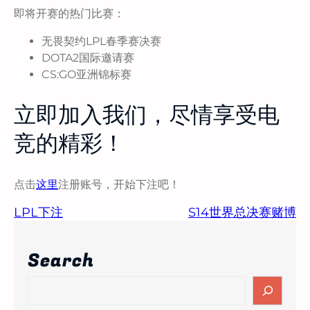
即将开赛的热门比赛：
无畏契约LPL春季赛决赛
DOTA2国际邀请赛
CS:GO亚洲锦标赛
立即加入我们，尽情享受电
竞的精彩！
点击
这里
注册账号，开始下注吧！
LPL下注
S14世界总决赛赌博
Search
S
e