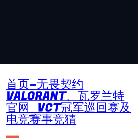
首页–无畏契约
VALORANT、瓦罗兰特
官网_VCT冠军巡回赛及
电竞赛事竞猜