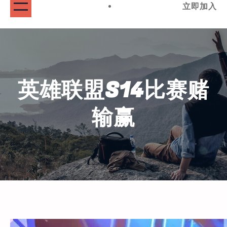
立即加入
英雄联盟S14比赛赌
输赢