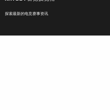
探索最新的电竞赛事资讯