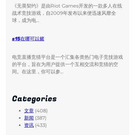
《无畏契约》是由Riot Games开发的一款多人在线
战术竞技游戏，自2009年发布以来便迅速风靡全
球，成为电…
s15在哪可以赌
电竞直播竞猜平台是一个汇集各类热门电子竞技游戏
的平台，旨在为用户提供一个互相交流和竞猜的空
间。在这里，你可以参…
Categories
文章
(408)
新闻
(387)
资讯
(433)