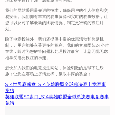
球比赛中进行下注，感受激情与刺激。
我们的网站采用最先进的技术，确保用户的个人信息和交
易安全。我们拥有丰富的赛事资源和实时的赛事数据，让
您可以及时了解最新的比赛情况，制定更准确的投注计
划。
除了电竞投注外，我们还提供丰富的优惠活动和奖励机
制，让用户能够享受更多的福利。我们的客服团队24小时
在线，随时为您解答问题和处理投注事宜，让您无忧无虑
地享受电竞投注的乐趣。
赶快加入我们的电竞投注网站，体验刺激的足球下注乐
趣！让您在赛场上尽情发挥，赢取丰厚的奖金！
S14世界赛赌盘_S14英雄联盟全球总决赛电竞赛事
竞猜
英雄联盟S0盘口_S14英雄联盟全球总决赛电竞赛事
竞猜