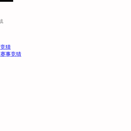
战
事竞猜
竞赛事竞猜