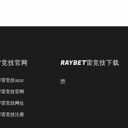
T雷竞技官网
RAYBET雷竞技下载
赛雷竞技app
赛雷竞技官网
赛雷竞技网址
赛雷竞技注册