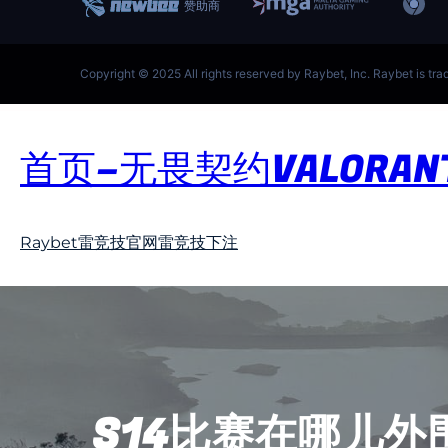
跳
至
首页–无畏契约VALOR
内
容
Raybet雷竞技官网
雷竞技下注
S14比赛在哪儿外