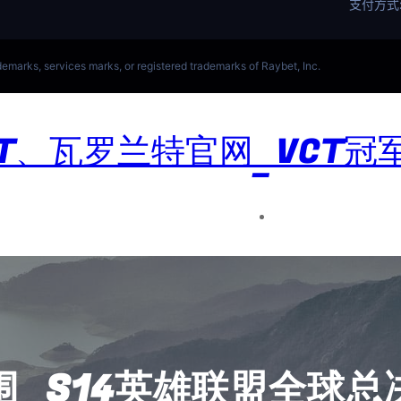
ANT、瓦罗兰特官网_VCT
围_S14英雄联盟全球