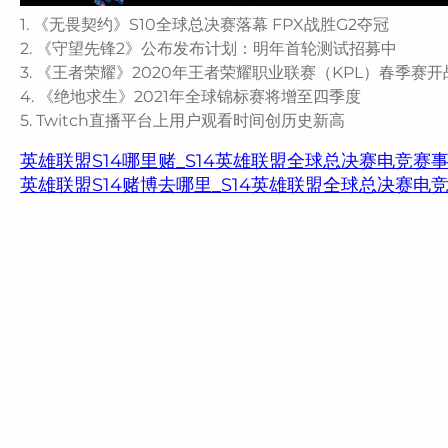
1. 《无畏契约》S10全球总决赛落幕 FPX战胜G2夺冠
2. 《守望先锋2》公布发布计划：明年首轮测试招募中
3. 《王者荣耀》2020年王者荣耀职业联赛（KPL）春季赛开
4. 《绝地求生》2021年全球锦标赛将增至四季度
5. Twitch直播平台上用户观看时间创历史新高
英雄联盟S14哪里赌_S14英雄联盟全球总决赛电竞赛
英雄联盟S14赌博去哪里_S14英雄联盟全球总决赛电