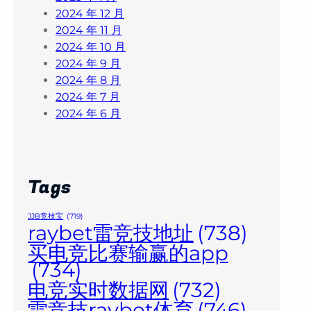
2024 年 12 月
2024 年 11 月
2024 年 10 月
2024 年 9 月
2024 年 8 月
2024 年 7 月
2024 年 6 月
Tags
JJB竞技宝
(719)
raybet雷竞技地址
(738)
买电竞比赛输赢的app
(734)
电竞实时数据网
(732)
雷竞技raybet体育
(746)