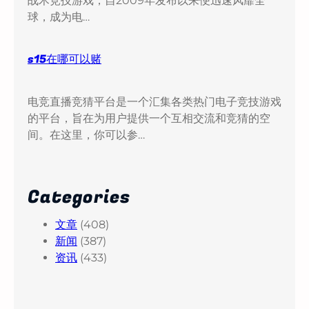
战术竞技游戏，自2009年发布以来便迅速风靡全
球，成为电…
s15在哪可以赌
电竞直播竞猜平台是一个汇集各类热门电子竞技游戏
的平台，旨在为用户提供一个互相交流和竞猜的空
间。在这里，你可以参…
Categories
文章
(408)
新闻
(387)
资讯
(433)