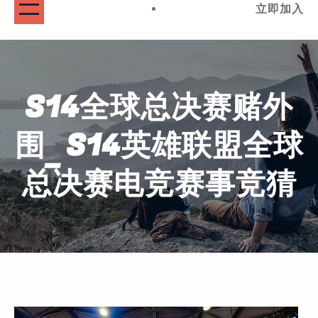
立即加入
S14全球总决赛赌外
围_S14英雄联盟全球
总决赛电竞赛事竞猜