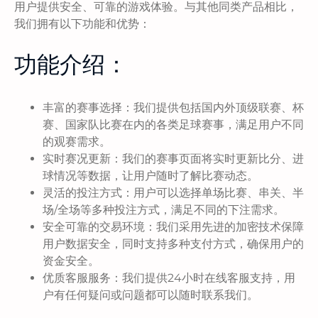
用户提供安全、可靠的游戏体验。与其他同类产品相比，
我们拥有以下功能和优势：
功能介绍：
丰富的赛事选择：我们提供包括国内外顶级联赛、杯
赛、国家队比赛在内的各类足球赛事，满足用户不同
的观赛需求。
实时赛况更新：我们的赛事页面将实时更新比分、进
球情况等数据，让用户随时了解比赛动态。
灵活的投注方式：用户可以选择单场比赛、串关、半
场/全场等多种投注方式，满足不同的下注需求。
安全可靠的交易环境：我们采用先进的加密技术保障
用户数据安全，同时支持多种支付方式，确保用户的
资金安全。
优质客服服务：我们提供24小时在线客服支持，用
户有任何疑问或问题都可以随时联系我们。