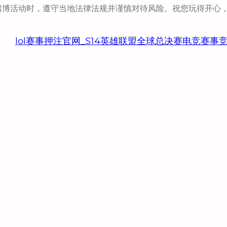
赌博活动时，遵守当地法律法规并谨慎对待风险。祝您玩得开心
lol赛事押注官网_S14英雄联盟全球总决赛电竞赛事