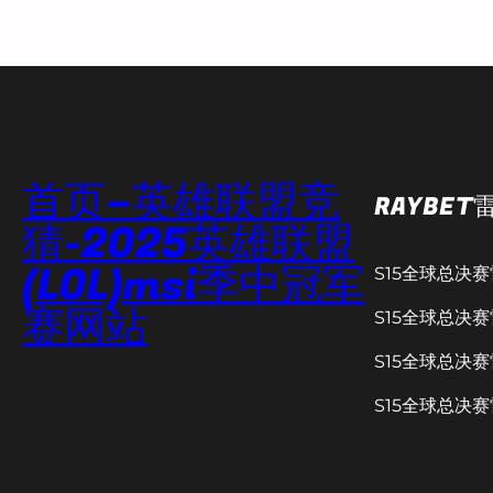
首页–英雄联盟竞
RAYBE
猜-2025英雄联盟
(LOL)msi季中冠军
S15全球总决赛
赛网站
S15全球总决
S15全球总决
S15全球总决