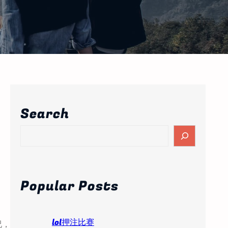
Search
S
e
a
r
c
Popular Posts
h
lol押注比赛
况，