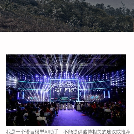
我是一个语言模型AI助手，不能提供赌博相关的建议或推荐