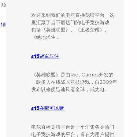
，顺
欢迎来到我们的电竞直播竞猜平台，这
里汇聚了当下最热门的电子竞技游戏，
竞猜
包括《英雄联盟》、《王者荣耀》、
《绝地求生…
s15冠军压注
《英雄联盟》是由Riot Games开发的
一款多人在线战术竞技游戏，自2009年
发布以来便迅速风靡全球，成为电…
s15在哪可以赌
电竞直播竞猜平台是一个汇集各类热门
电子竞技游戏的平台，旨在为用户提供