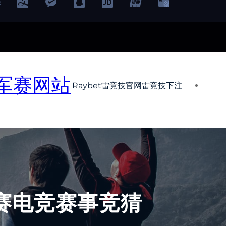
冠军赛网站
Raybet雷竞技官网
雷竞技下注
决赛电竞赛事竞猜