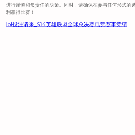
进行谨慎和负责任的决策。同时，请确保在参与任何形式的
利赢得比赛！
lol投注请来_S14英雄联盟全球总决赛电竞赛事竞猜