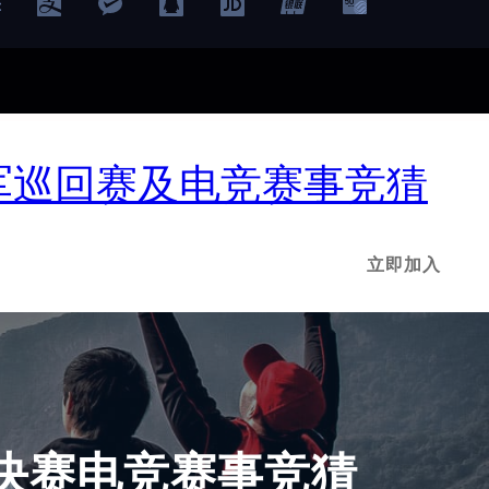
冠军巡回赛及电竞赛事竞猜
立即加入
总决赛电竞赛事竞猜