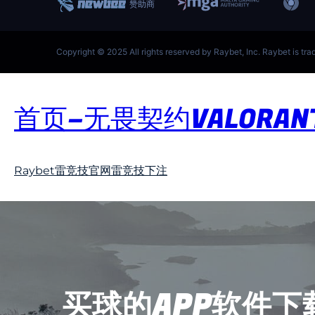
跳
至
首页–无畏契约VALOR
内
容
Raybet雷竞技官网
雷竞技下注
买球的APP软件下