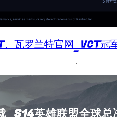
ANT、瓦罗兰特官网_VCT
载_S14英雄联盟全球