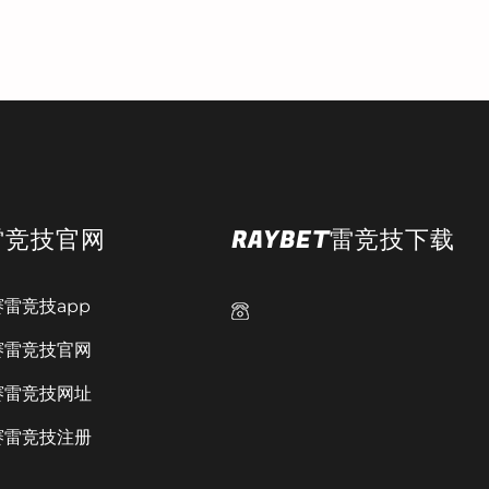
T雷竞技官网
RAYBET雷竞技下载
赛雷竞技app
赛雷竞技官网
赛雷竞技网址
赛雷竞技注册