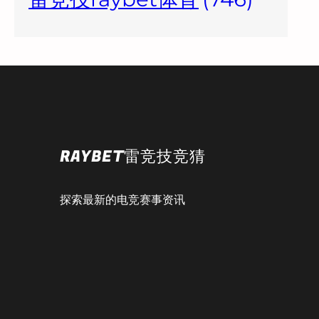
RAYBET雷竞技竞猜
探索最新的电竞赛事资讯