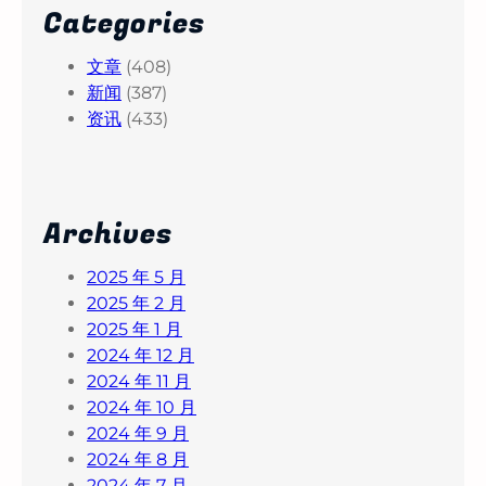
Categories
文章
(408)
新闻
(387)
资讯
(433)
Archives
2025 年 5 月
2025 年 2 月
2025 年 1 月
2024 年 12 月
2024 年 11 月
2024 年 10 月
2024 年 9 月
2024 年 8 月
2024 年 7 月