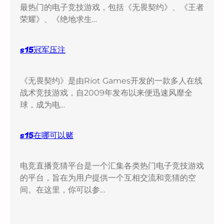
最热门的电子竞技游戏，包括《无畏契约》、《王者
荣耀》、《绝地求生…
s15冠军压注
《无畏契约》是由Riot Games开发的一款多人在线
战术竞技游戏，自2009年发布以来便迅速风靡全
球，成为电…
s15在哪可以赌
电竞直播竞猜平台是一个汇集各类热门电子竞技游戏
的平台，旨在为用户提供一个互相交流和竞猜的空
间。在这里，你可以参…