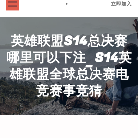
立即加入
英雄联盟S14总决赛
哪里可以下注_S14英
雄联盟全球总决赛电
竞赛事竞猜