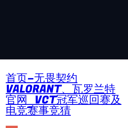
首页–无畏契约
VALORANT、瓦罗兰特
官网_VCT冠军巡回赛及
电竞赛事竞猜