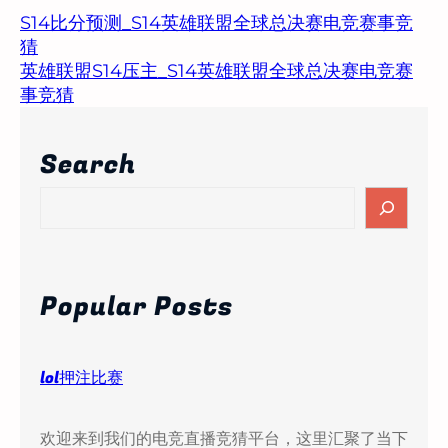
S14比分预测_S14英雄联盟全球总决赛电竞赛事竞
猜
英雄联盟S14压主_S14英雄联盟全球总决赛电竞赛
事竞猜
Search
S
e
a
r
c
Popular Posts
h
lol押注比赛
欢迎来到我们的电竞直播竞猜平台，这里汇聚了当下