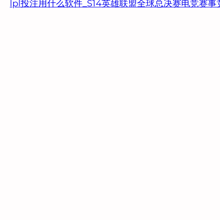
lpl投注用什么软件_S14英雄联盟全球总决赛电竞赛事