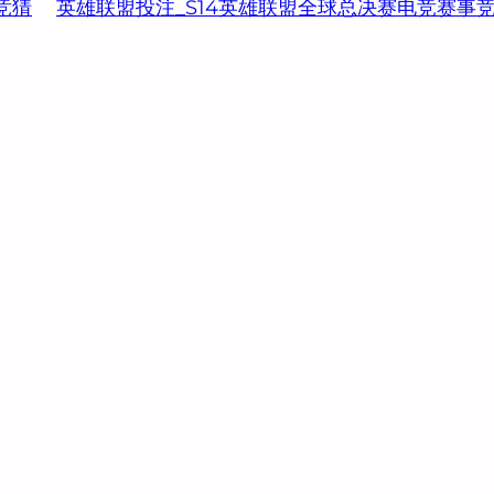
竞猜
英雄联盟投注_S14英雄联盟全球总决赛电竞赛事