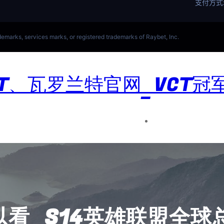
ANT、瓦罗兰特官网_VCT
可以看_S14英雄联盟全