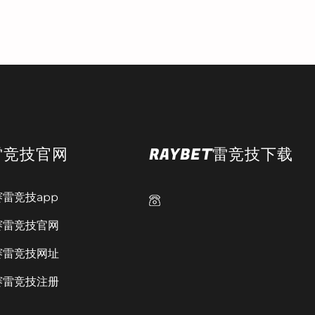
T雷竞技官网
RAYBET雷竞技下载
赛雷竞技app
赛雷竞技官网
赛雷竞技网址
赛雷竞技注册