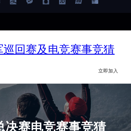
冠军巡回赛及电竞赛事竞猜
立即加入
球总决赛电竞赛事竞猜