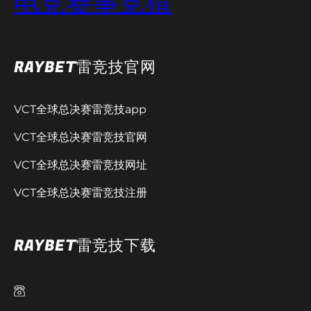
电竞赛事竞猜
RAYBET雷竞技官网
VCT全球总决赛雷竞技app
VCT全球总决赛雷竞技官网
VCT全球总决赛雷竞技网址
VCT全球总决赛雷竞技注册
RAYBET雷竞技下载