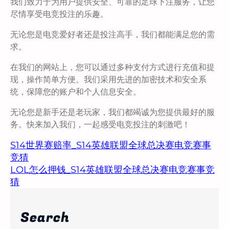
我们致力于为用户提供安全、可靠的足球下注服务，让您
尽情享受电竞投注的乐趣。
无论您是电竞爱好者还是投注高手，我们都能满足您的需
求。
在我们的网站上，您可以通过多种支付方式进行充值和提
现，操作简单方便。我们采用先进的加密技术和安全系
统，保障您的账户和个人信息安全。
无论您是新手还是老玩家，我们都竭诚为您提供最好的服
务。快来加入我们，一起感受电竞投注的刺激吧！
S14世界赛赔率_S14英雄联盟全球总决赛电竞赛事
竞猜
LOL怎么押钱_S14英雄联盟全球总决赛电竞赛事竞
猜
Search