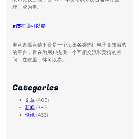
球，成为电…
s15在哪可以赌
电竞直播竞猜平台是一个汇集各类热门电子竞技游戏
的平台，旨在为用户提供一个互相交流和竞猜的空
间。在这里，你可以参…
Categories
文章
(408)
新闻
(387)
资讯
(433)