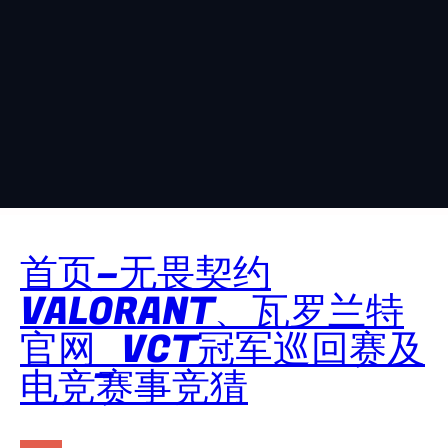
首页–无畏契约
VALORANT、瓦罗兰特
官网_VCT冠军巡回赛及
电竞赛事竞猜