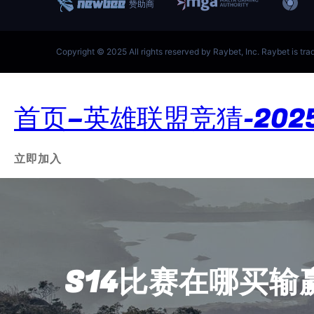
跳
至
首页–英雄联盟竞猜-202
内
容
立即加入
S14比赛在哪买输