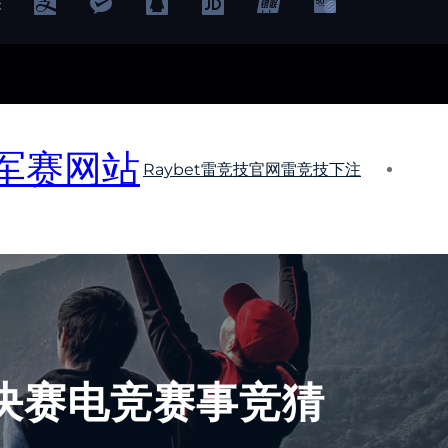
冠军赛网站
Raybet雷竞技官网
雷竞技下注
总决赛电竞赛事竞猜