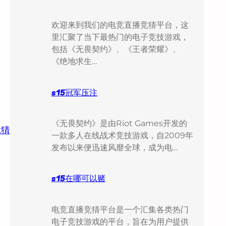
欢迎来到我们的电竞直播竞猜平台，这
里汇聚了当下最热门的电子竞技游戏，
包括《无畏契约》、《王者荣耀》、
《绝地求生…
s15冠军压注
《无畏契约》是由Riot Games开发的
竞猜
一款多人在线战术竞技游戏，自2009年
发布以来便迅速风靡全球，成为电…
s15在哪可以赌
电竞直播竞猜平台是一个汇集各类热门
电子竞技游戏的平台，旨在为用户提供