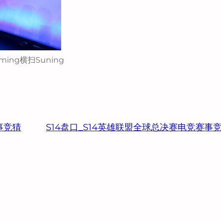
ing横扫Suning
事竞猜
S14盘口_S14英雄联盟全球总决赛电竞赛事