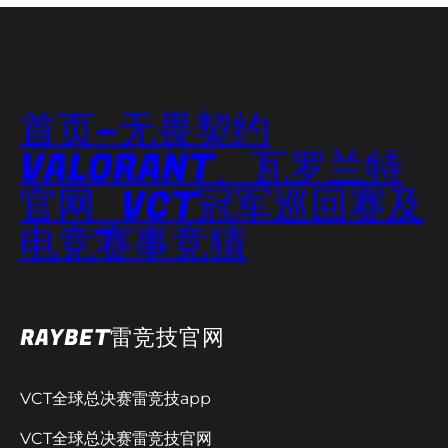
首页–无畏契约
VALORANT、瓦罗兰特
官网_VCT冠军巡回赛及
电竞赛事竞猜
RAYBET雷竞技官网
VCT全球总决赛雷竞技app
VCT全球总决赛雷竞技官网