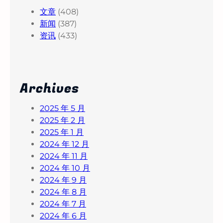
文章
(408)
新闻
(387)
资讯
(433)
Archives
2025 年 5 月
2025 年 2 月
2025 年 1 月
2024 年 12 月
2024 年 11 月
2024 年 10 月
2024 年 9 月
2024 年 8 月
2024 年 7 月
2024 年 6 月