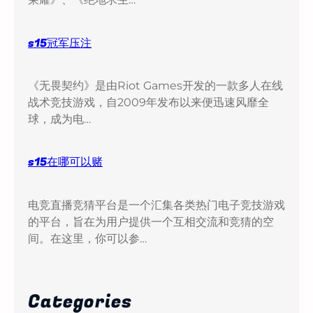
s15冠军压注
《无畏契约》是由Riot Games开发的一款多人在线
战术竞技游戏，自2009年发布以来便迅速风靡全
球，成为电…
s15在哪可以赌
电竞直播竞猜平台是一个汇集各类热门电子竞技游戏
的平台，旨在为用户提供一个互相交流和竞猜的空
间。在这里，你可以参…
Categories