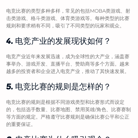
电竞比赛的类型多种多样，常见的包括MOBA类游戏、射
击类游戏、格斗类游戏、体育类游戏等。每种类型的比赛
规则和要求稍有不同，吸引了不同类型的玩家和观众。
4. 电竞产业的发展现状如何？
电竞产业近年来发展迅速，成为全球性的大产业，涵盖赛
事举办、游戏开发、直播平台、赞助商等多个方面。越来
越多的投资者和企业进入电竞产业，推动了其快速发展。
5. 电竞比赛的规则是怎样的？
电竞比赛的规则是根据不同游戏类型和比赛形式而设定
的，包括选手数量、比赛地图、禁用英雄/角色、比赛赛制
等方面的规定。严格遵守比赛规则是确保比赛公平和公正
的重要保证。