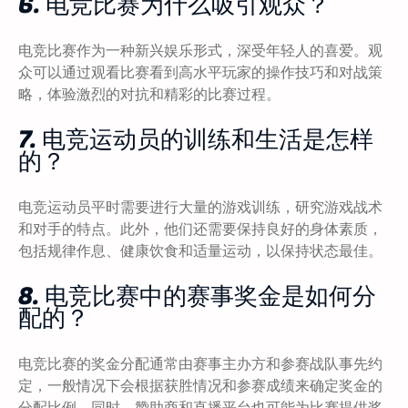
6. 电竞比赛为什么吸引观众？
电竞比赛作为一种新兴娱乐形式，深受年轻人的喜爱。观
众可以通过观看比赛看到高水平玩家的操作技巧和对战策
略，体验激烈的对抗和精彩的比赛过程。
7. 电竞运动员的训练和生活是怎样
的？
电竞运动员平时需要进行大量的游戏训练，研究游戏战术
和对手的特点。此外，他们还需要保持良好的身体素质，
包括规律作息、健康饮食和适量运动，以保持状态最佳。
8. 电竞比赛中的赛事奖金是如何分
配的？
电竞比赛的奖金分配通常由赛事主办方和参赛战队事先约
定，一般情况下会根据获胜情况和参赛成绩来确定奖金的
分配比例。同时，赞助商和直播平台也可能为比赛提供奖