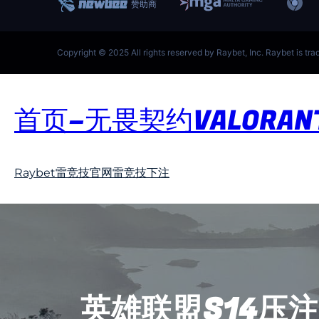
跳
至
首页–无畏契约VALOR
内
容
Raybet雷竞技官网
雷竞技下注
英雄联盟S14压