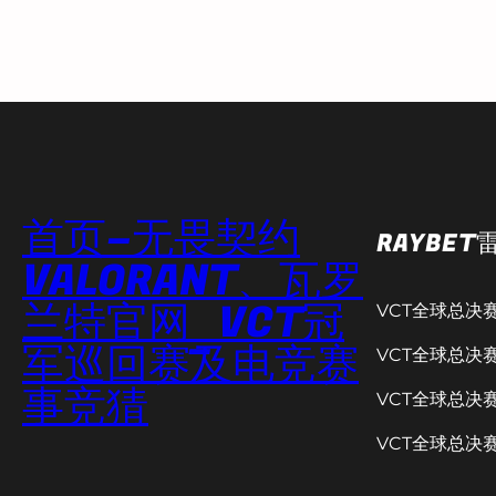
首页–无畏契约
RAYBE
VALORANT、瓦罗
兰特官网_VCT冠
VCT全球总决
军巡回赛及电竞赛
VCT全球总决
事竞猜
VCT全球总决
VCT全球总决