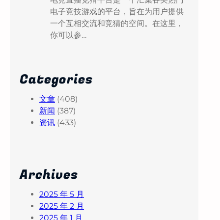
电子竞技游戏的平台，旨在为用户提供
一个互相交流和竞猜的空间。在这里，
你可以参…
Categories
文章
(408)
新闻
(387)
资讯
(433)
Archives
2025 年 5 月
2025 年 2 月
2025 年 1 月