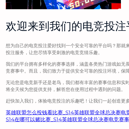
欢迎来到我们的电竞投注
想为自己的电竞投注爱好找到一个安全可靠的平台吗？那就
投注服务，让您尽情享受刺激的电竞竞猜乐趣。
我们的平台拥有多样化的赛事选择，涵盖各类热门游戏如无
竞赛事中。而且，我们致力于提供安全可靠的投注环境，保
无论您是电竞新手还是老鸟，我们都有丰富的赛事信息和实
将全天候为您提供支持，解答您在使用过程中遇到的问题。
赶快加入我们，体验电竞投注的乐趣吧！让我们一起创造更
英雄联盟怎么投钱看比赛_S14英雄联盟全球总决赛电
S14在哪可以赌比赛_S14英雄联盟全球总决赛电竞赛