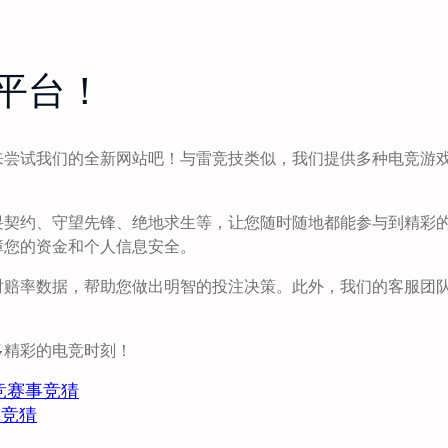
平台！
来尝试我们的全新网站吧！与雷竞技类似，我们提供多种电竞游
畏契约、守望先锋、绝地求生等，让您随时随地都能参与到精彩
障您的资金和个人信息安全。
时赔率数据，帮助您做出明智的投注决策。此外，我们的客服团
多精彩的电竞时刻！
竞赛事竞猜
事竞猜