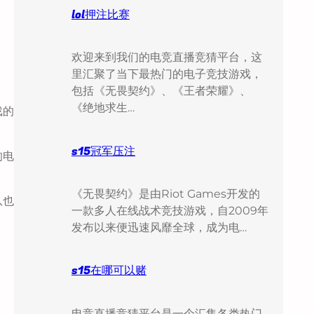
lol押注比赛
欢迎来到我们的电竞直播竞猜平台，这
里汇聚了当下最热门的电子竞技游戏，
包括《无畏契约》、《王者荣耀》、
《绝地求生…
戏的
s15冠军压注
的电
《无畏契约》是由Riot Games开发的
队也
一款多人在线战术竞技游戏，自2009年
发布以来便迅速风靡全球，成为电…
s15在哪可以赌
电竞直播竞猜平台是一个汇集各类热门