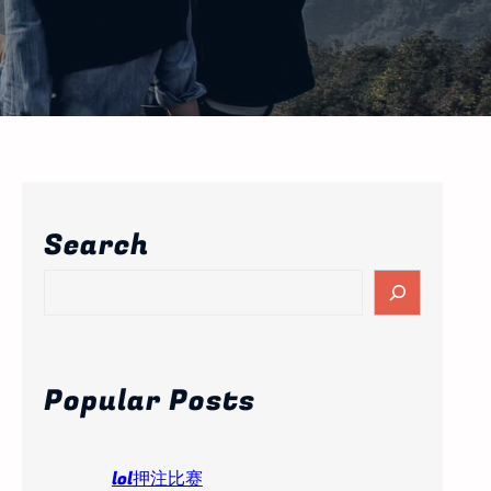
Search
S
e
a
r
c
Popular Posts
h
lol押注比赛