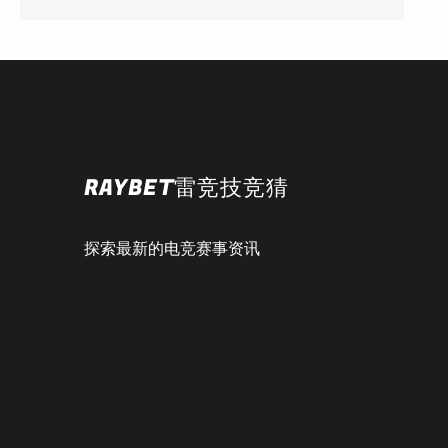
RAYBET雷竞技竞猜
探索最新的电竞赛事资讯