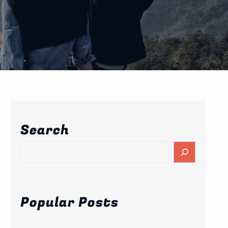
Search
S
e
a
r
c
Popular Posts
h