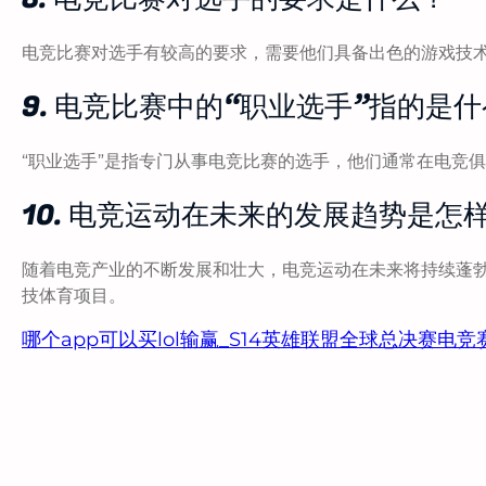
电竞比赛对选手有较高的要求，需要他们具备出色的游戏技
9. 电竞比赛中的“职业选手”指的是
“职业选手”是指专门从事电竞比赛的选手，他们通常在电竞
10. 电竞运动在未来的发展趋势是怎
随着电竞产业的不断发展和壮大，电竞运动在未来将持续蓬
技体育项目。
哪个app可以买lol输赢_S14英雄联盟全球总决赛电