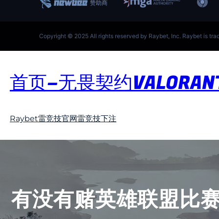
跳
至
首页–无畏契约VALOR
内
容
Raybet雷竞技官网
雷竞技下注
有没有赌英雄联盟比赛