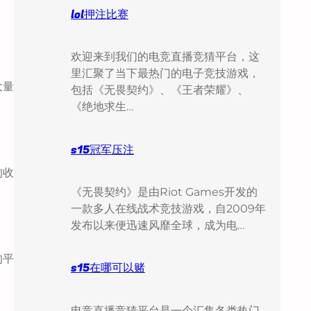
lol押注比赛
欢迎来到我们的电竞直播竞猜平台，这
里汇聚了当下最热门的电子竞技游戏，
大量
包括《无畏契约》、《王者荣耀》、
《绝地求生…
s15冠军压注
的收
《无畏契约》是由Riot Games开发的
一款多人在线战术竞技游戏，自2009年
发布以来便迅速风靡全球，成为电…
的平
s15在哪可以赌
电竞直播竞猜平台是一个汇集各类热门