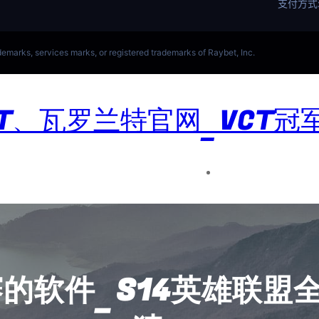
ANT、瓦罗兰特官网_VCT
的软件_S14英雄联盟