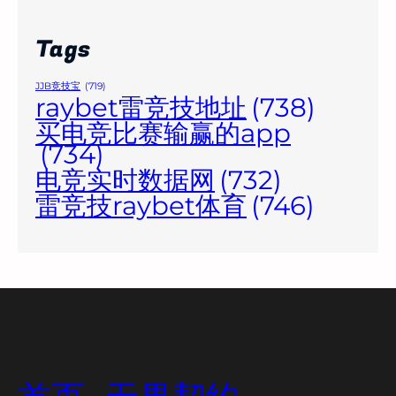
Tags
JJB竞技宝
(719)
raybet雷竞技地址
(738)
买电竞比赛输赢的app
(734)
电竞实时数据网
(732)
雷竞技raybet体育
(746)