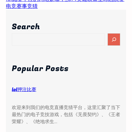
电竞赛事竞猜
Search
S
e
a
r
c
Popular Posts
h
lol押注比赛
欢迎来到我们的电竞直播竞猜平台，这里汇聚了当下
最热门的电子竞技游戏，包括《无畏契约》、《王者
荣耀》、《绝地求生…