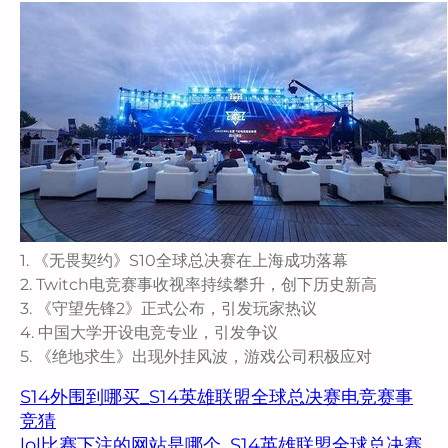
1. 《无畏契约》S10全球总决赛在上海成功落幕
2. Twitch电竞赛事收视率持续攀升，创下历史新高
3. 《守望先锋2》正式公布，引发玩家热议
4. 中国大学开设电竞专业，引发争议
5. 《绝地求生》出现外挂风波，游戏公司积极应对
S14外围到哪买_S14英雄联盟全球总决赛电竞赛事
竞猜
lol比赛下注的网站是哪个_S14英雄联盟全球总决赛