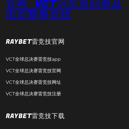
官网_VCT冠军巡回赛及
电竞赛事竞猜
RAYBET雷竞技官网
VCT全球总决赛雷竞技app
VCT全球总决赛雷竞技官网
VCT全球总决赛雷竞技网址
VCT全球总决赛雷竞技注册
RAYBET雷竞技下载