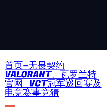
首页–无畏契约
VALORANT、瓦罗兰特
官网_VCT冠军巡回赛及
电竞赛事竞猜