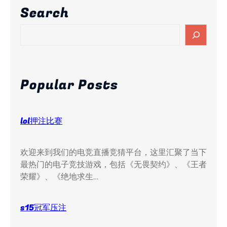
Search
S
e
a
r
c
Popular Posts
h
lol押注比赛
欢迎来到我们的电竞直播竞猜平台，这里汇聚了当下
最热门的电子竞技游戏，包括《无畏契约》、《王者
荣耀》、《绝地求生…
s15冠军压注