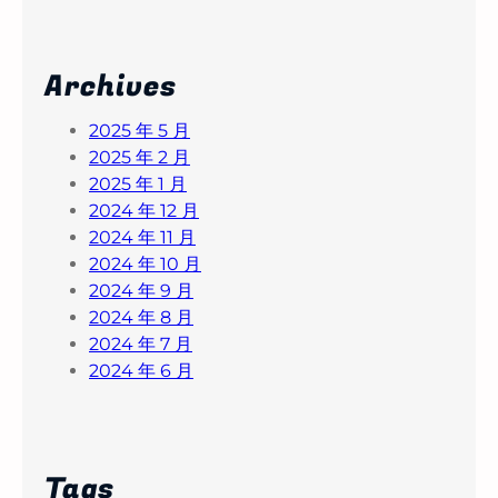
Archives
2025 年 5 月
2025 年 2 月
2025 年 1 月
2024 年 12 月
2024 年 11 月
2024 年 10 月
2024 年 9 月
2024 年 8 月
2024 年 7 月
2024 年 6 月
Tags