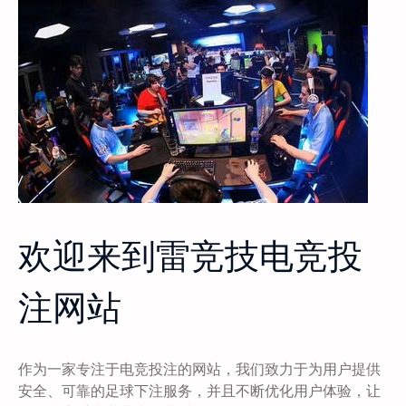
欢迎来到雷竞技电竞投
注网站
作为一家专注于电竞投注的网站，我们致力于为用户提供
安全、可靠的足球下注服务，并且不断优化用户体验，让