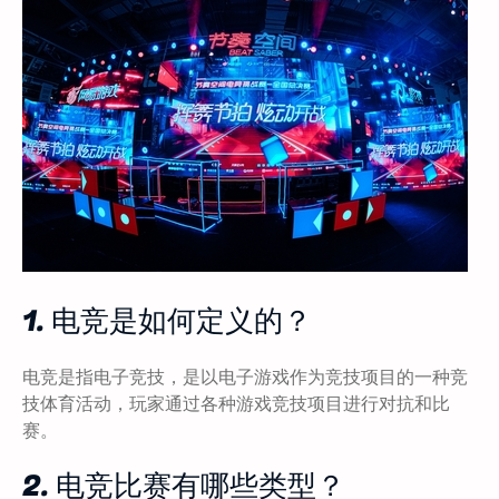
1. 电竞是如何定义的？
电竞是指电子竞技，是以电子游戏作为竞技项目的一种竞
技体育活动，玩家通过各种游戏竞技项目进行对抗和比
赛。
2. 电竞比赛有哪些类型？