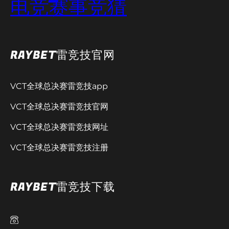
电竞赛事竞猜
RAYBET雷竞技官网
VCT全球总决赛雷竞技app
VCT全球总决赛雷竞技官网
VCT全球总决赛雷竞技网址
VCT全球总决赛雷竞技注册
RAYBET雷竞技下载