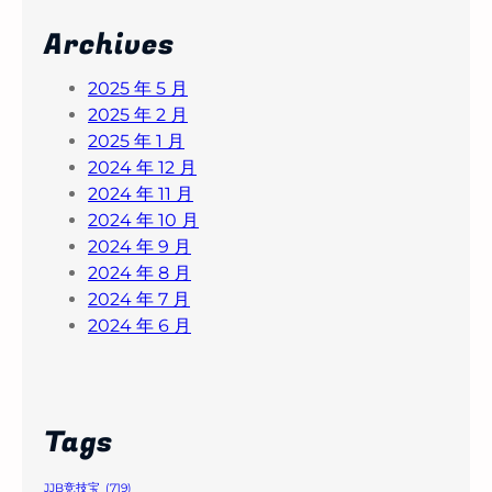
Archives
2025 年 5 月
2025 年 2 月
2025 年 1 月
2024 年 12 月
2024 年 11 月
2024 年 10 月
2024 年 9 月
2024 年 8 月
2024 年 7 月
2024 年 6 月
Tags
JJB竞技宝
(719)