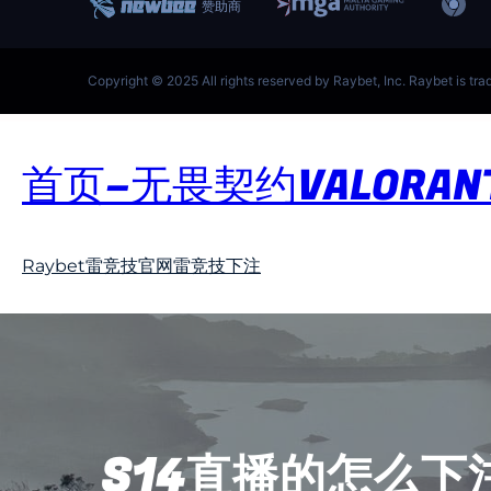
跳
至
首页–无畏契约VALOR
内
容
Raybet雷竞技官网
雷竞技下注
S14直播的怎么下