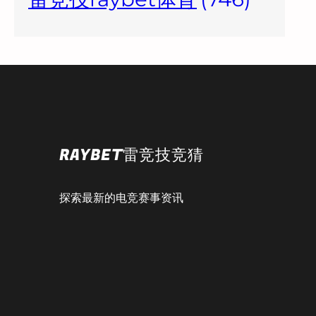
RAYBET雷竞技竞猜
探索最新的电竞赛事资讯