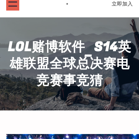
立即加入
LOL赌博软件_S14英
雄联盟全球总决赛电
竞赛事竞猜