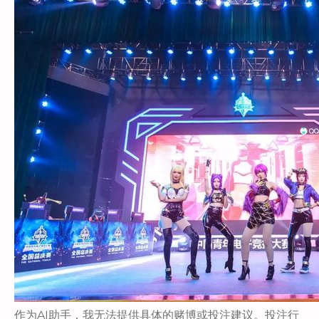
作为AI助手，我无法提供具体的赌博或投注建议。投注行