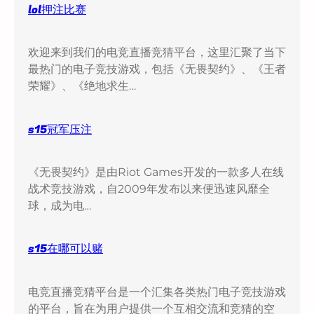
lol押注比赛
欢迎来到我们的电竞直播竞猜平台，这里汇聚了当下
最热门的电子竞技游戏，包括《无畏契约》、《王者
荣耀》、《绝地求生…
s15冠军压注
《无畏契约》是由Riot Games开发的一款多人在线
战术竞技游戏，自2009年发布以来便迅速风靡全
球，成为电…
s15在哪可以赌
电竞直播竞猜平台是一个汇集各类热门电子竞技游戏
的平台，旨在为用户提供一个互相交流和竞猜的空