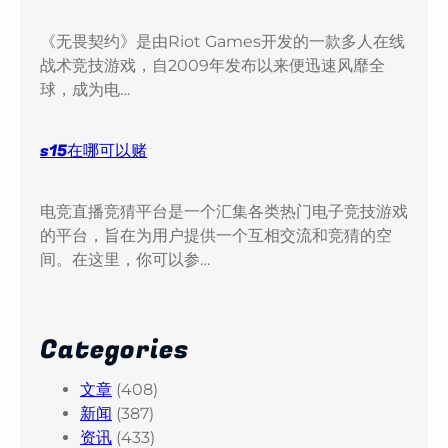
《无畏契约》是由Riot Games开发的一款多人在线
战术竞技游戏，自2009年发布以来便迅速风靡全
球，成为电…
s15在哪可以赌
电竞直播竞猜平台是一个汇集各类热门电子竞技游戏
的平台，旨在为用户提供一个互相交流和竞猜的空
间。在这里，你可以参…
Categories
文章
(408)
新闻
(387)
资讯
(433)