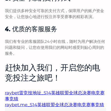
我们提供多种安全可靠的支付方式，保障用户的账户资金
安全，让您放心地进行投注并享受赛事的精彩表演。
4. 优质的客服服务
我们有专业的客服团队24小时在线，随时为用户解决任何
问题和疑问，让您在使用我们的网站时感受到贴心周到的
服务。
赶快加入我们，开启您的电
竞投注之旅吧！
raybet雷竞技地址_S14英雄联盟全球总决赛电竞赛
事竞猜
raybet.me_S14英雄联盟全球总决赛电竞赛事竞猜