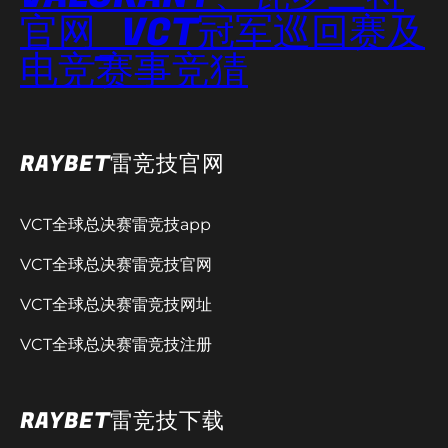
官网_VCT冠军巡回赛及
电竞赛事竞猜
RAYBET雷竞技官网
VCT全球总决赛雷竞技app
VCT全球总决赛雷竞技官网
VCT全球总决赛雷竞技网址
VCT全球总决赛雷竞技注册
RAYBET雷竞技下载