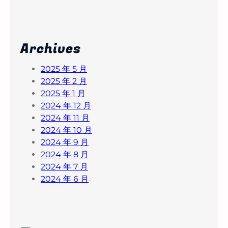
Archives
2025 年 5 月
2025 年 2 月
2025 年 1 月
2024 年 12 月
2024 年 11 月
2024 年 10 月
2024 年 9 月
2024 年 8 月
2024 年 7 月
2024 年 6 月