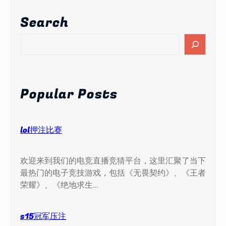
Search
S
e
a
r
c
Popular Posts
h
lol押注比赛
欢迎来到我们的电竞直播竞猜平台，这里汇聚了当下
最热门的电子竞技游戏，包括《无畏契约》、《王者
荣耀》、《绝地求生…
s15冠军压注