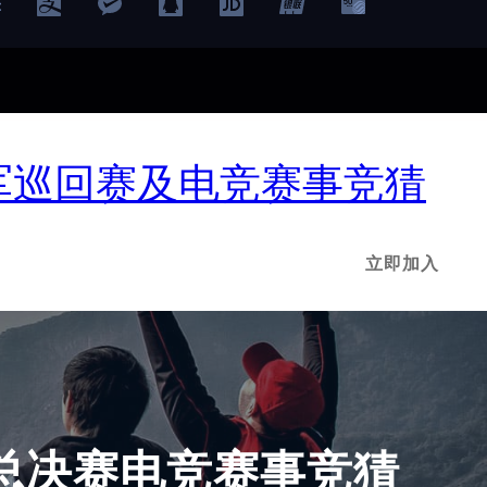
冠军巡回赛及电竞赛事竞猜
立即加入
球总决赛电竞赛事竞猜