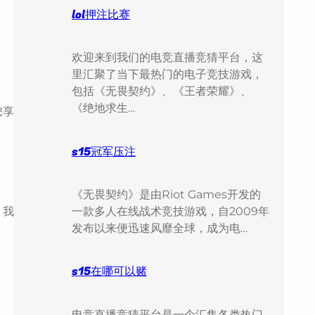
lol押注比赛
欢迎来到我们的电竞直播竞猜平台，这
里汇聚了当下最热门的电子竞技游戏，
包括《无畏契约》、《王者荣耀》、
《绝地求生…
您享
s15冠军压注
《无畏契约》是由Riot Games开发的
，我
一款多人在线战术竞技游戏，自2009年
发布以来便迅速风靡全球，成为电…
s15在哪可以赌
电竞直播竞猜平台是一个汇集各类热门