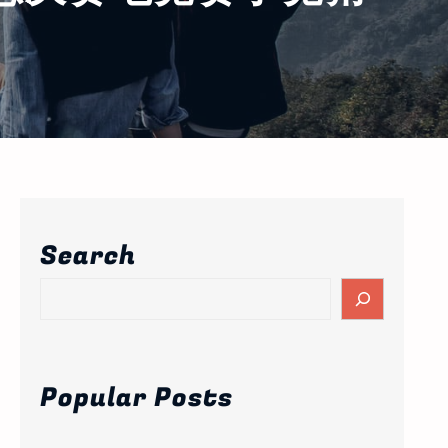
Search
S
e
a
r
c
Popular Posts
h