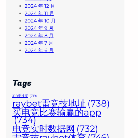
2024 年 12 月
2024 年 11 月
2024 年 10 月
2024 年 9 月
2024 年 8 月
2024 年 7 月
2024 年 6 月
Tags
JJB竞技宝
(719)
raybet雷竞技地址
(738)
买电竞比赛输赢的app
(734)
电竞实时数据网
(732)
雷竞技raybet体育
(746)