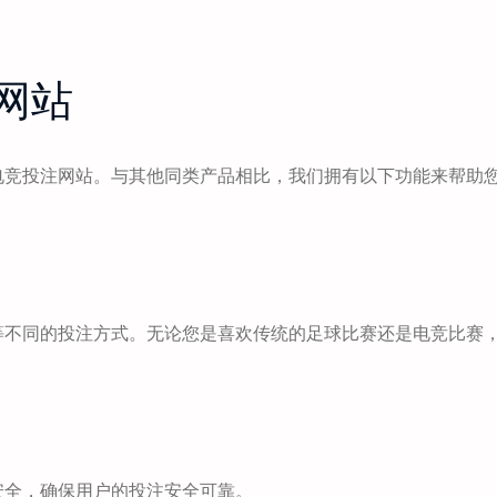
网站
电竞投注网站。与其他同类产品相比，我们拥有以下功能来帮助
等不同的投注方式。无论您是喜欢传统的足球比赛还是电竞比赛
安全，确保用户的投注安全可靠。