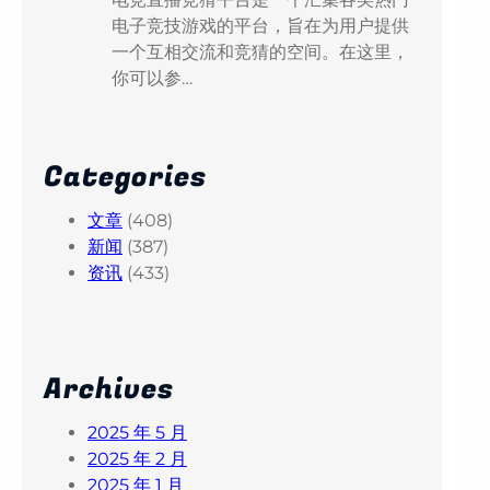
电子竞技游戏的平台，旨在为用户提供
一个互相交流和竞猜的空间。在这里，
你可以参…
Categories
文章
(408)
新闻
(387)
资讯
(433)
Archives
2025 年 5 月
2025 年 2 月
2025 年 1 月