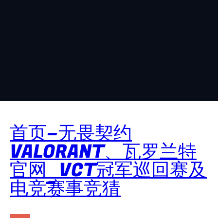
首页–无畏契约
VALORANT、瓦罗兰特
官网_VCT冠军巡回赛及
电竞赛事竞猜