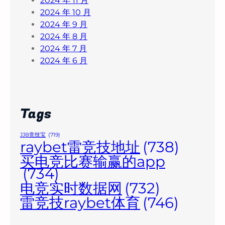
2024 年 11 月
2024 年 10 月
2024 年 9 月
2024 年 8 月
2024 年 7 月
2024 年 6 月
Tags
JJB竞技宝
(719)
raybet雷竞技地址
(738)
买电竞比赛输赢的app
(734)
电竞实时数据网
(732)
雷竞技raybet体育
(746)