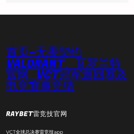
首页–无畏契约
VALORANT、瓦罗兰特
官网_VCT冠军巡回赛及
电竞赛事竞猜
RAYBET雷竞技官网
VCT全球总决赛雷竞技app