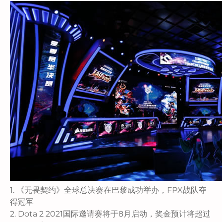
1. 《无畏契约》全球总决赛在巴黎成功举办，FPX战队夺
得冠军
2. Dota 2 2021国际邀请赛将于8月启动，奖金预计将超过